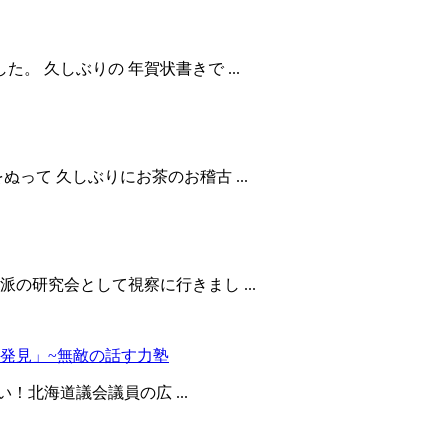
。 久しぶりの 年賀状書きで ...
って 久しぶりにお茶のお稽古 ...
の研究会として視察に行きまし ...
発見」~無敵の話す力塾
！北海道議会議員の広 ...