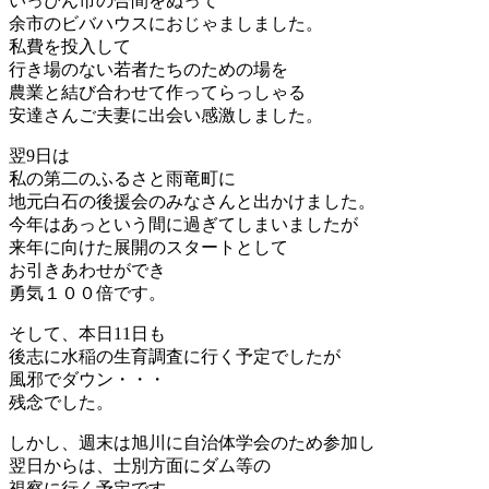
いっぴん市の合間をぬって
余市のビバハウスにおじゃましました。
私費を投入して
行き場のない若者たちのための場を
農業と結び合わせて作ってらっしゃる
安達さんご夫妻に出会い感激しました。
翌9日は
私の第二のふるさと雨竜町に
地元白石の後援会のみなさんと出かけました。
今年はあっという間に過ぎてしまいましたが
来年に向けた展開のスタートとして
お引きあわせができ
勇気１００倍です。
そして、本日11日も
後志に水稲の生育調査に行く予定でしたが
風邪でダウン・・・
残念でした。
しかし、週末は旭川に自治体学会のため参加し
翌日からは、士別方面にダム等の
視察に行く予定です。