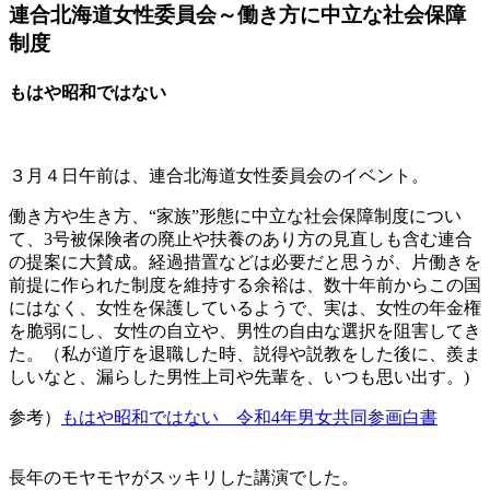
連合北海道女性委員会～働き方に中立な社会保障
制度
もはや昭和ではない
３月４日午前は、連合北海道女性委員会のイベント。
働き方や生き方、“家族”形態に中立な社会保障制度につい
て、3号被保険者の廃止や扶養のあり方の見直しも含む連合
の提案に大賛成。経過措置などは必要だと思うが、片働きを
前提に作られた制度を維持する余裕は、数十年前からこの国
にはなく、女性を保護しているようで、実は、女性の年金権
を脆弱にし、女性の自立や、男性の自由な選択を阻害してき
た。（私が道庁を退職した時、説得や説教をした後に、羨ま
しいなと、漏らした男性上司や先輩を、いつも思い出す。)
参考）
もはや昭和ではない 令和4年男女共同参画白書
長年のモヤモヤがスッキリした講演でした。