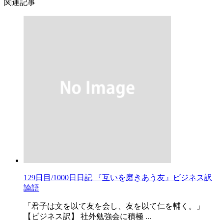
関連記事
129日目/1000日日記 『互いを磨きあう友』ビジネス訳
論語
「君子は文を以て友を会し、友を以て仁を輔く。」
【ビジネス訳】 社外勉強会に積極 ...