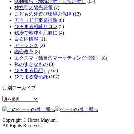
活動報告（地域活動・日常活動）
(62)
独立型太陽光発電
(7)
こどもの外遊び環境の保障
(13)
アウトドア事業推進
(8)
ひろまる相談サロン
(5)
銭湯で地球を元氣に
(4)
白石区情報
(11)
アーシング
(2)
議会改革
(8)
エクスマ（独自のマーケティング理論）
(8)
私のすきなもの
(8)
ひろまる日記
(1,052)
ひろまる交流録
(107)
月別アーカイブ
月
別
ア
ー
Copyright © Hirota Mayumi,
カ
All Rights Reserved.
イ