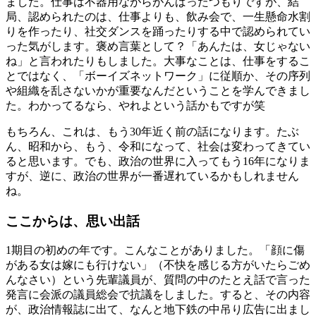
ました。仕事は不器用ながらがんばったつもりですが、結
局、認められたのは、仕事よりも、飲み会で、一生懸命水割
りを作ったり、社交ダンスを踊ったりする中で認められてい
った気がします。褒め言葉として？「あんたは、女じゃない
ね」と言われたりもしました。大事なことは、仕事をするこ
とではなく、「ボーイズネットワーク」に従順か、その序列
や組織を乱さないかが重要なんだということを学んできまし
た。わかってるなら、やれよという話かもですが笑
もちろん、これは、もう30年近く前の話になります。たぶ
ん、昭和から、もう、令和になって、社会は変わってきてい
ると思います。でも、政治の世界に入ってもう16年になりま
すが、逆に、政治の世界が一番遅れているかもしれません
ね。
ここからは、思い出話
1期目の初めの年です。こんなことがありました。「顔に傷
がある女は嫁にも行けない」（不快を感じる方がいたらごめ
んなさい）という先輩議員が、質問の中のたとえ話で言った
発言に会派の議員総会で抗議をしました。すると、その内容
が、政治情報誌に出て、なんと地下鉄の中吊り広告に出まし