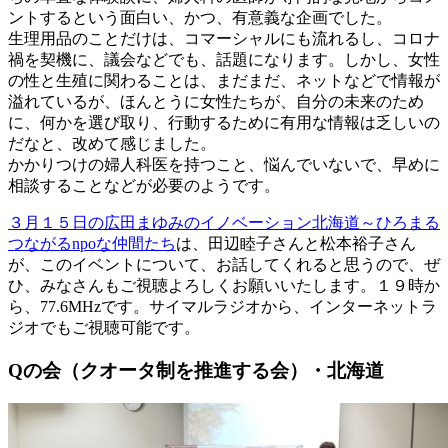
ントするという面白い、かつ、有意義な企画でした。
生理用品のことだけは、コマーシャルにも流れるし、コロナ
禍を契機に、議会などでも、話題になります。しかし、女性
の性と生殖に関わることは、まだまだ、ネットなどで情報が
溢れているが、ほんとうに女性たちが、自分の未来のため
に、何かを選び取り、行動するために有用な情報は乏しいの
だなと、改めて感じました。
かかりつけの婦人科医を持つこと、悩んでいないで、早めに
相談することなどが必要のようです。
３月１５日の広田まゆみのイノベーション北海道～ひろまる
つながるnpoな仲間たち
は、田辺睦子さんと松本裕子さん
が、このイベントについて、お話してくれると思うので、ぜ
ひ、みなさんもご視聴よろしくお願いいたします。１９時か
ら、77.6MHzです。サイマルラジオから、インターネットラ
ジオでもご視聴可能です。
Qの会（クオータ制を推進する会）・北海道