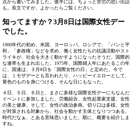
点から書いてみました。後半には、ちょっと苦労の思い出話
も。長文ですが、よかったらご覧ください。
知ってますか？3月8日は国際女性デー
でした。
1900年代の初め、米国、ヨーロッパ、ロシアで、「パンと平
和」「参政権」などを求め、働く女性たちの抗議活動やスト
ライキが、社会を大きく動かすようになったそうだ。国際的
な連帯も生まれ出した。1975年、国際婦人年にあたるこの年
に、国連は、３月8日を「国際女性の日」と定めた。今で
は、ミモザデーとも言われたり、ハッピーイエローとして、
黄色のものを身につける、そんな日にもなった。
４日、５日、６日と、まさに多様な国際女性デーにちなんだ
イベントに参加しました。労働組合、女性起業家支援、女性
の美と健康、そして、女性の政治参画。切り口は多様。女性
が対策される対象から、社会を動かす主体となりつつある。
時代だなぁ、とある意味思いました。順に、概要を紹介しま
すね。