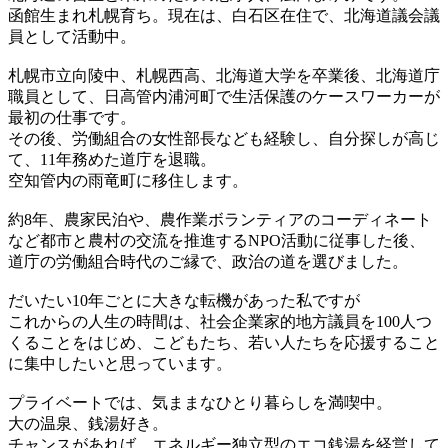
函館生まれ札幌育ち。現在は、白石区在住で、北海道議会議
員として活動中。
札幌市立向陵中、札幌西高、北海道大学を卒業後、北海道庁
職員として、日高管内浦河町で生活保護のケースワーカーが
最初の仕事です。
その後、労働組合の女性部長なども経験し、自分探しが高じ
て、11年務めた道庁を退職。
空知管内の雨竜町に移住します。
約8年、農家民泊や、農作業ボランティアのコーディネート
など都市と農村の交流を推進するNPO活動に従事した後、
道庁の労働組合時代のご縁で、政治の道を選びました。
だいたい10年ごとに大きな転機があった私ですが
これからの人生の時間は、社会企業家的地方議員を100人つ
くることをはじめ、こどもたち、若い人たちを応援すること
に集中したいと思っています。
プライベートでは、気ままなひとり暮らしを満喫中。
大の温泉、銭湯好き。
チャンスがあれば、エネルギー独立型のエコ銭湯を経営して