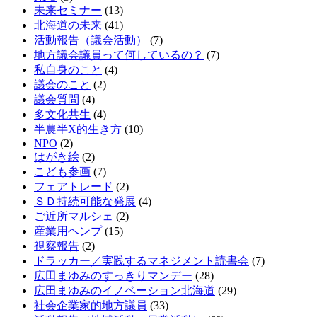
未来セミナー
(13)
北海道の未来
(41)
活動報告（議会活動）
(7)
地方議会議員って何しているの？
(7)
私自身のこと
(4)
議会のこと
(2)
議会質問
(4)
多文化共生
(4)
半農半X的生き方
(10)
NPO
(2)
はがき絵
(2)
こども参画
(7)
フェアトレード
(2)
ＳＤ持続可能な発展
(4)
ご近所マルシェ
(2)
産業用ヘンプ
(15)
視察報告
(2)
ドラッカー／実践するマネジメント読書会
(7)
広田まゆみのすっきりマンデー
(28)
広田まゆみのイノベーション北海道
(29)
社会企業家的地方議員
(33)