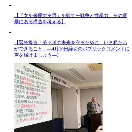
【「女を修理する男」を観てー戦争と性暴力、その背
景にある構造を考える】
【緊急提言！美々川の未来を守るために、いま私たち
ができること。―4月10日締切のパブリックコメントに
声を届けましょう―】