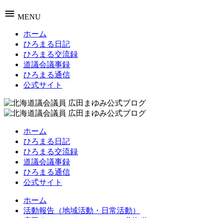
menu
MENU
ホーム
ひろまる日記
ひろまる交流録
道議会議事録
ひろまる通信
公式サイト
ホーム
ひろまる日記
ひろまる交流録
道議会議事録
ひろまる通信
公式サイト
ホーム
活動報告（地域活動・日常活動）