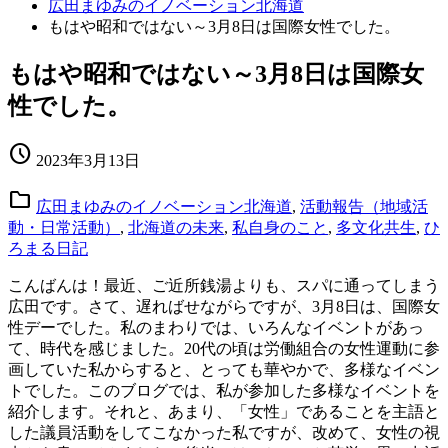
広田まゆみのイノベーション北海道
もはや昭和ではない～3月8日は国際女性でした。
もはや昭和ではない～3月8日は国際女
性でした。
schedule
2023年3月13日
folder
広田まゆみのイノベーション北海道
,
活動報告（地域活
動・日常活動）
,
北海道の未来
,
私自身のこと
,
多文化共生
,
ひ
ろまる日記
こんばんは！最近、ご近所銭湯よりも、スパに通ってしまう
広田です。さて、遅ればせながらですが、3月8日は、国際女
性デーでした。私のまわりでは、いろんなイベントがあっ
て、時代を感じました。20代の頃は労働組合の女性運動に参
画していた私からすると、とっても華やかで、多様なイベン
トでした。このブログでは、私が参加した多様なイベントを
紹介します。それと、あまり、「女性」であることを主語と
した議員活動をしてこなかった私ですが、改めて、女性の視