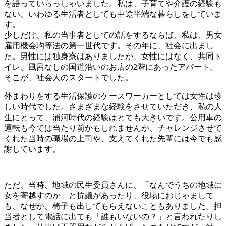
を語っていらっしゃいました。私は、子育てや介護の経験も
ない、いわゆる生活者としても中途半端な暮らしをしていま
す。
少しだけ、私の当事者としての話をするならば、私は、男女
雇用機会均等法の第一世代です。その年に、社会に出まし
た。男性には独身寮はありましたが、女性にはなく、共同ト
イレ、風呂なしの国道沿いのお店の2階にあったアパート。
そこが、社会人のスタートでした。
外まわりをする生活保護のケースワーカーとしては女性は珍
しい時代でした。さまざまな経験をさせていただき、私の人
生にとって、浦河時代の経験はとても大きいです。公用車の
運転も今では当たり前かもしれませんが、チャレンジさせて
くれた当時の職場の上司や、支えてくれた先輩には今でも感
謝しています。
ただ、当時、地域の民生委員さんに、「なんでうちの地域に
女を寄越すのか」と抗議があったり、役場におじゃまして
も、なぜか、椅子も出してもらえないこともありました。担
当者として電話に出ても「誰もいないの？」と言われたりし