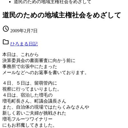
道民のための地域主権社会をめざして
道民のための地域主権社会をめざして
schedule
2009年2月7日
folder
ひろまる日記
本日は、これから
決算委員会の書面審査に向かう前に
事務所で出張中にたまった
メールなどへのお返事を書いております。
４日、５日は、留萌管内に
視察に行ってまいりました。
４日は、宿泊した増毛の
増毛町長さん、町議会議長さん
また、自治体の現場ではたらくみなさんや
新しく若いご夫婦が挑戦された
増毛フルーツワイナリー
にもお邪魔してきました。