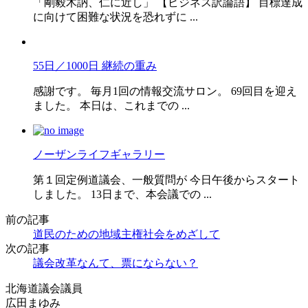
「剛毅木訥、仁に近し」 【ビジネス訳論語】 目標達成
に向けて困難な状況を恐れずに ...
55日／1000日 継続の重み
感謝です。 毎月1回の情報交流サロン。 69回目を迎え
ました。 本日は、これまでの ...
ノーザンライフギャラリー
第１回定例道議会、一般質問が 今日午後からスタート
しました。 13日まで、本会議での ...
前の記事
道民のための地域主権社会をめざして
次の記事
議会改革なんて、票にならない？
北海道議会議員
広田まゆみ