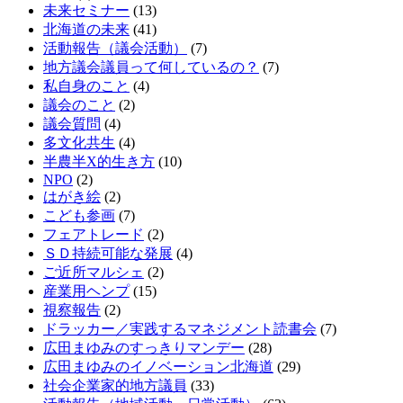
未来セミナー
(13)
北海道の未来
(41)
活動報告（議会活動）
(7)
地方議会議員って何しているの？
(7)
私自身のこと
(4)
議会のこと
(2)
議会質問
(4)
多文化共生
(4)
半農半X的生き方
(10)
NPO
(2)
はがき絵
(2)
こども参画
(7)
フェアトレード
(2)
ＳＤ持続可能な発展
(4)
ご近所マルシェ
(2)
産業用ヘンプ
(15)
視察報告
(2)
ドラッカー／実践するマネジメント読書会
(7)
広田まゆみのすっきりマンデー
(28)
広田まゆみのイノベーション北海道
(29)
社会企業家的地方議員
(33)