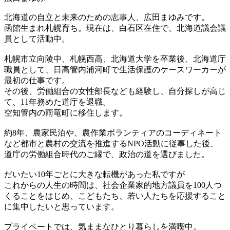
北海道の自立と未来のための志事人、広田まゆみです。
函館生まれ札幌育ち。現在は、白石区在住で、北海道議会議
員として活動中。
札幌市立向陵中、札幌西高、北海道大学を卒業後、北海道庁
職員として、日高管内浦河町で生活保護のケースワーカーが
最初の仕事です。
その後、労働組合の女性部長なども経験し、自分探しが高じ
て、11年務めた道庁を退職。
空知管内の雨竜町に移住します。
約8年、農家民泊や、農作業ボランティアのコーディネート
など都市と農村の交流を推進するNPO活動に従事した後、
道庁の労働組合時代のご縁で、政治の道を選びました。
だいたい10年ごとに大きな転機があった私ですが
これからの人生の時間は、社会企業家的地方議員を100人つ
くることをはじめ、こどもたち、若い人たちを応援すること
に集中したいと思っています。
プライベートでは、気ままなひとり暮らしを満喫中。