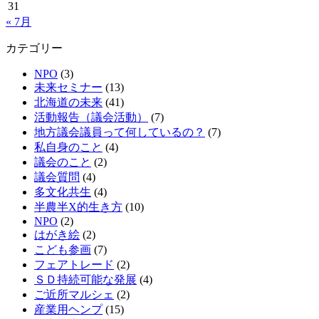
31
« 7月
カテゴリー
NPO
(3)
未来セミナー
(13)
北海道の未来
(41)
活動報告（議会活動）
(7)
地方議会議員って何しているの？
(7)
私自身のこと
(4)
議会のこと
(2)
議会質問
(4)
多文化共生
(4)
半農半X的生き方
(10)
NPO
(2)
はがき絵
(2)
こども参画
(7)
フェアトレード
(2)
ＳＤ持続可能な発展
(4)
ご近所マルシェ
(2)
産業用ヘンプ
(15)