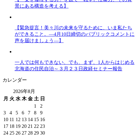
景にある構造を考える】
【緊急提言！美々川の未来を守るために、いま私たち
ができること。―4月10日締切のパブリックコメントに
声を届けましょう―】
一人では何もできない、でも、まず、1人からはじめる
北海道の住民自治～３月２３日政経セミナー報告
カレンダー
2026年8月
月
火
水
木
金
土
日
1
2
3
4
5
6
7
8
9
10
11
12
13
14
15
16
17
18
19
20
21
22
23
24
25
26
27
28
29
30