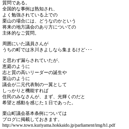
質問である。
全国的な事例は熟知され、
よく勉強されている上での
栗山の場合には、どうなのかという
将来の地方議会のあり方についての
主体的なご質問。
周囲にいた議員さんが
うちの町では氷川きよしなら集まるけど･･･
と思わず漏らされていたが、
恵庭のように
志と質の高いリーダーの誕生や
栗山のように
議会が二元代表制の一翼として
しっかりと機能すれば
住民のみなさんが、まず、光輝くのだと
希望と感動を感じた１日であった。
栗山町議会基本条例については
ブログに掲載しておきます。
http://www.town.kuriyama.hokkaido.jp/parliament/img/h1.pdf