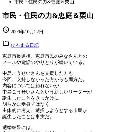
市民・住民の力&恵庭＆栗山
市民・住民の力&恵庭＆栗山
schedule
2009年10月22日
folder
ひろまる日記
恵庭市長選後、恵庭市民のみなさんとの
メールや電話のやりとりが続いている。
中島こうせいさんを支援した方も
今回、支持しなかった方からも両方だ。
内容については触れないが、
中島こうせいさんという新しいリーダーが
誕生したことをきっかけに
明らかに受身ではなく
主体的に考え、選択しようとする市民が
誕生したことは事実だ。
選挙結果には、