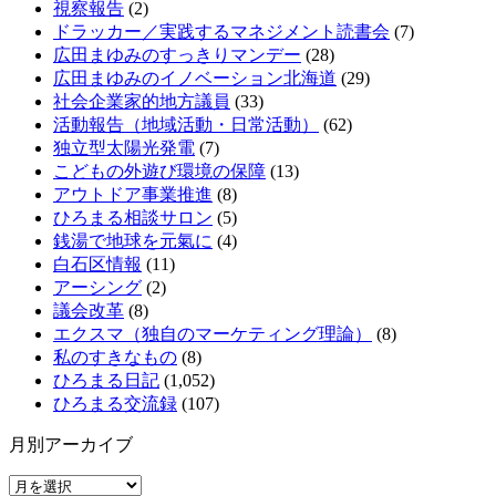
視察報告
(2)
ドラッカー／実践するマネジメント読書会
(7)
広田まゆみのすっきりマンデー
(28)
広田まゆみのイノベーション北海道
(29)
社会企業家的地方議員
(33)
活動報告（地域活動・日常活動）
(62)
独立型太陽光発電
(7)
こどもの外遊び環境の保障
(13)
アウトドア事業推進
(8)
ひろまる相談サロン
(5)
銭湯で地球を元氣に
(4)
白石区情報
(11)
アーシング
(2)
議会改革
(8)
エクスマ（独自のマーケティング理論）
(8)
私のすきなもの
(8)
ひろまる日記
(1,052)
ひろまる交流録
(107)
月別アーカイブ
月