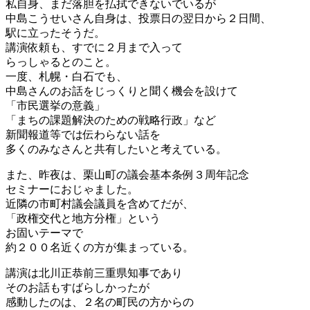
私自身、まだ落胆を払拭できないでいるが
中島こうせいさん自身は、投票日の翌日から２日間、
駅に立ったそうだ。
講演依頼も、すでに２月まで入って
らっしゃるとのこと。
一度、札幌・白石でも、
中島さんのお話をじっくりと聞く機会を設けて
「市民選挙の意義」
「まちの課題解決のための戦略行政」など
新聞報道等では伝わらない話を
多くのみなさんと共有したいと考えている。
また、昨夜は、栗山町の議会基本条例３周年記念
セミナーにおじゃました。
近隣の市町村議会議員を含めてだが、
「政権交代と地方分権」という
お固いテーマで
約２００名近くの方が集まっている。
講演は北川正恭前三重県知事であり
そのお話もすばらしかったが
感動したのは、２名の町民の方からの