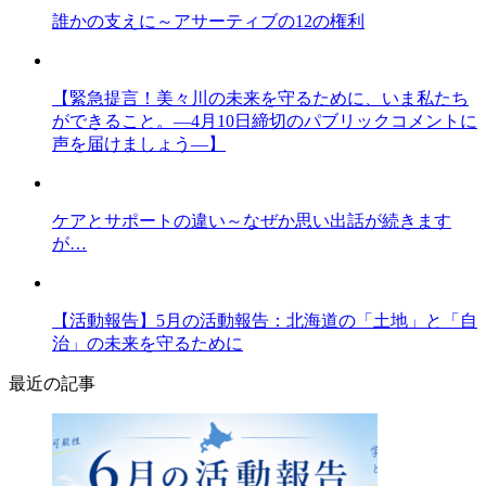
誰かの支えに～アサーティブの12の権利
【緊急提言！美々川の未来を守るために、いま私たち
ができること。―4月10日締切のパブリックコメントに
声を届けましょう―】
ケアとサポートの違い～なぜか思い出話が続きます
が…
【活動報告】5月の活動報告：北海道の「土地」と「自
治」の未来を守るために
最近の記事