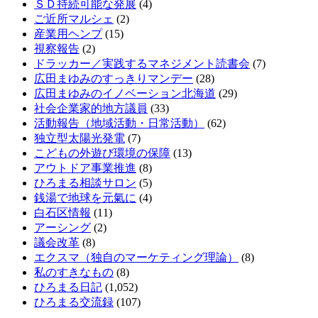
ＳＤ持続可能な発展
(4)
ご近所マルシェ
(2)
産業用ヘンプ
(15)
視察報告
(2)
ドラッカー／実践するマネジメント読書会
(7)
広田まゆみのすっきりマンデー
(28)
広田まゆみのイノベーション北海道
(29)
社会企業家的地方議員
(33)
活動報告（地域活動・日常活動）
(62)
独立型太陽光発電
(7)
こどもの外遊び環境の保障
(13)
アウトドア事業推進
(8)
ひろまる相談サロン
(5)
銭湯で地球を元氣に
(4)
白石区情報
(11)
アーシング
(2)
議会改革
(8)
エクスマ（独自のマーケティング理論）
(8)
私のすきなもの
(8)
ひろまる日記
(1,052)
ひろまる交流録
(107)