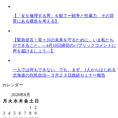
【「女を修理する男」を観てー戦争と性暴力、その背
景にある構造を考える】
【緊急提言！美々川の未来を守るために、いま私たち
ができること。―4月10日締切のパブリックコメントに
声を届けましょう―】
一人では何もできない、でも、まず、1人からはじめる
北海道の住民自治～３月２３日政経セミナー報告
カレンダー
2026年8月
月
火
水
木
金
土
日
1
2
3
4
5
6
7
8
9