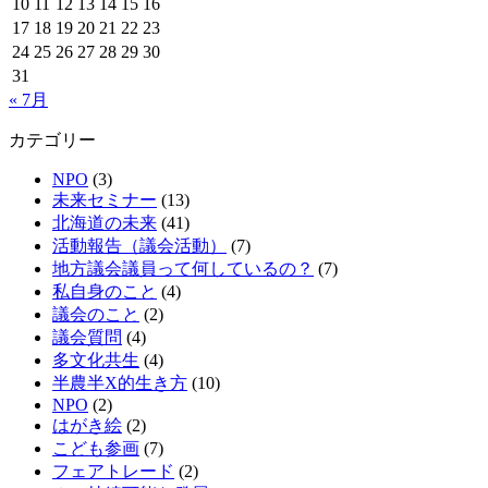
10
11
12
13
14
15
16
17
18
19
20
21
22
23
24
25
26
27
28
29
30
31
« 7月
カテゴリー
NPO
(3)
未来セミナー
(13)
北海道の未来
(41)
活動報告（議会活動）
(7)
地方議会議員って何しているの？
(7)
私自身のこと
(4)
議会のこと
(2)
議会質問
(4)
多文化共生
(4)
半農半X的生き方
(10)
NPO
(2)
はがき絵
(2)
こども参画
(7)
フェアトレード
(2)