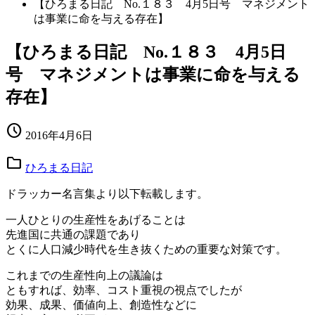
【ひろまる日記 No.１８３ 4月5日号 マネジメント
は事業に命を与える存在】
【ひろまる日記 No.１８３ 4月5日
号 マネジメントは事業に命を与える
存在】
schedule
2016年4月6日
folder
ひろまる日記
ドラッカー名言集より以下転載します。
一人ひとりの生産性をあげることは
先進国に共通の課題であり
とくに人口減少時代を生き抜くための重要な対策です。
これまでの生産性向上の議論は
ともすれば、効率、コスト重視の視点でしたが
効果、成果、価値向上、創造性などに