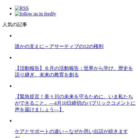
人気の記事
誰かの支えに～アサーティブの12の権利
【活動報告】６月の活動報告：世界から学び、歴史を
語り継ぎ、未来の教育を創る
【緊急提言！美々川の未来を守るために、いま私たち
ができること。―4月10日締切のパブリックコメントに
声を届けましょう―】
ケアとサポートの違い～なぜか思い出話が続きます
が…