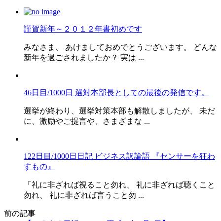
謹賀新年～２０１２年書初めです
みなさま、 あけましておめでとうございます。 どんな
新年を過ごされましたか？ 実は ...
46日目/1000日 選対本部長としての最後の発信です。
選挙が終わり、選挙対策本部も解散しましたが、 未だ
に、激励やご提言や、さまざまな ...
122日目/1000日日記 ビジネス訳論語 『センサーを狂わ
すもの』
「礼に非ざれば視ること勿れ、 礼に非ざれば聴くこと
勿れ、 礼に非ざれば言うこと勿 ...
前の記事