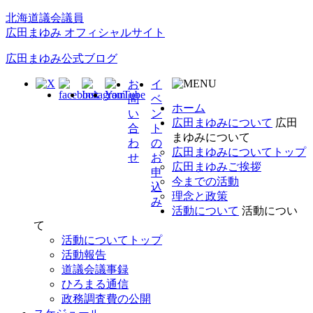
北海道議会議員
広田まゆみ オフィシャルサイト
広田まゆみ公式ブログ
お
イ
問
ベ
ホーム
い
ン
広田まゆみについて
広田
合
ト
まゆみについて
わ
の
広田まゆみについてトップ
せ
お
広田まゆみご挨拶
申
今までの活動
込
理念と政策
み
活動について
活動につい
て
活動についてトップ
活動報告
道議会議事録
ひろまる通信
政務調査費の公開