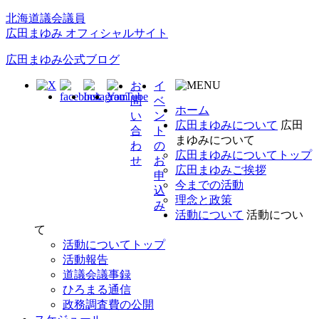
北海道議会議員
広田まゆみ オフィシャルサイト
広田まゆみ公式ブログ
お
イ
問
ベ
ホーム
い
ン
広田まゆみについて
広田
合
ト
まゆみについて
わ
の
広田まゆみについてトップ
せ
お
広田まゆみご挨拶
申
今までの活動
込
理念と政策
み
活動について
活動につい
て
活動についてトップ
活動報告
道議会議事録
ひろまる通信
政務調査費の公開