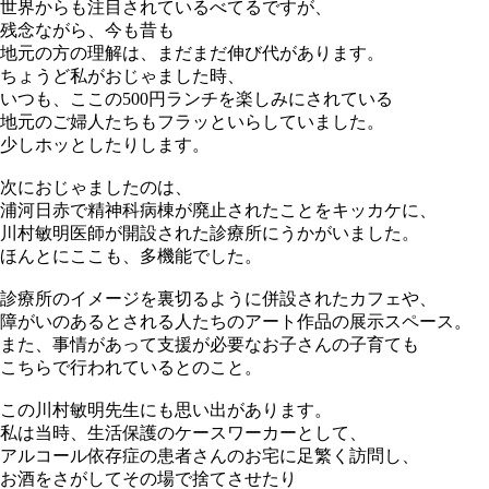
世界からも注目されているべてるですが、
残念ながら、今も昔も
地元の方の理解は、まだまだ伸び代があります。
ちょうど私がおじゃました時、
いつも、ここの500円ランチを楽しみにされている
地元のご婦人たちもフラッといらしていました。
少しホッとしたりします。
次におじゃましたのは、
浦河日赤で精神科病棟が廃止されたことをキッカケに、
川村敏明医師が開設された診療所にうかがいました。
ほんとにここも、多機能でした。
診療所のイメージを裏切るように併設されたカフェや、
障がいのあるとされる人たちのアート作品の展示スペース。
また、事情があって支援が必要なお子さんの子育ても
こちらで行われているとのこと。
この川村敏明先生にも思い出があります。
私は当時、生活保護のケースワーカーとして、
アルコール依存症の患者さんのお宅に足繁く訪問し、
お酒をさがしてその場で捨てさせたり