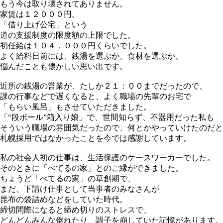
もう今は取り壊されてありません。
家賃は１２０００円。
「借り上げ公宅」という
道の支援制度の限度額の上限でした。
初任給は１０４，０００円くらいでした。
よく給料日前には、銭湯を選ぶか、食材を選ぶか、
悩んだことも懐かしい思い出です。
近所の銭湯の営業が、たしか２１：００までだったので、
課の行事などで遅くなると、よく職場の先輩のお宅で
「もらい風呂」もさせていただきました。
「“段ボール”箱入り娘」で、世間知らず、不器用だった私も
そういう職場の雰囲気だったので、何とかやっていけたのだと
札幌採用ではなかったことを今では感謝しています。
私の社会人初の仕事は、生活保護のケースワーカーでした。
そのときに「べてるの家」とのご縁ができました。
ちょうど「べてるの家」の草創期で、
まだ、下請け仕事として当事者のみなさんが
昆布の袋詰めなどをしていた時代。
締切間際になると締め切りのストレスで、
どんどんみんな倒れたり、調子を崩していた記憶があります。