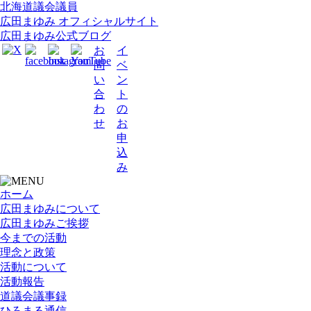
北海道議会議員
広田まゆみ オフィシャルサイト
広田まゆみ公式ブログ
お
イ
問
ベ
い
ン
合
ト
わ
の
せ
お
申
込
み
ホーム
広田まゆみについて
広田まゆみご挨拶
今までの活動
理念と政策
活動について
活動報告
道議会議事録
ひろまる通信