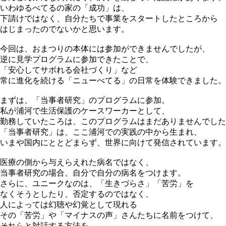
いわゆるべてるの家の「成功」は、
下請けではなく、自分たちで事業をスタートしたところから
はじまったのでないかと思います。
今回は、おまつりの本体には参加ができませんでしたが、
逆に見学プログラムに参加できたことで、
「安心してサボれる会社づくり」など
常に進化を続ける「ニューべてる」の日常を体験できました。
まずは、「当事者研究」のプログラムに参加。
私が浦河で生活保護のケースワーカーとして、
勤務していたころは、このプログラムはまだありませんでした
「当事者研究」は、ここ浦河での実践の中から生まれ、
いまや国内にととどまらず、世界に向けて発信されています。
医療の側から与えらえれた病名ではなく、
当事者研究の場合、自分で自分の病名をつけます。
さらに、ユニークなのは、「生きづらさ」「苦労」を
なくそうとしたり、否定するのではなく、
人によっては幻聴や幻覚として現れる
その「苦労」や「マイナスの声」さんたちに名前をつけて、
それらと対話する方法を、