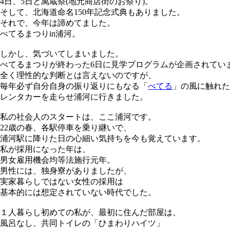
4日、5日と萬蔵祭(地元商店街のお祭り)。
そして、北海道命名150年記念式典もありました。
それで、今年は諦めてました。
べてるまつりin浦河。
しかし、気づいてしまいました。
べてるまつりが終わった6日に見学プログラムが企画されてい
全く理性的な判断とは言えないのですが、
毎年必ず自分自身の振り返りにもなる「
べてる
」の風に触れた
レンタカーを走らせ浦河に行きました。
私の社会人のスタートは、ここ浦河です。
22歳の春、各駅停車を乗り継いで、
浦河駅に降りた日の心細い気持ちを今も覚えています。
私が採用になった年は、
男女雇用機会均等法施行元年。
男性には、独身寮がありましたが、
実家暮らしではない女性の採用は
基本的には想定されていない時代でした。
１人暮らし初めての私が、最初に住んだ部屋は、
風呂なし、共同トイレの「ひまわりハイツ」