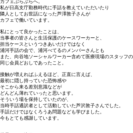
カフェぶらぶらへ。
私が日高支庁勤務時代に手話を教えていただいたり
隣人としてお世話になった芦澤敦子さんが
カフェで働いています。
私にとって良かったことは、
当事者の皆さんと生活保護のケースワーカーと、
担当ケースというつきあいだけではなく
浦河手話の会で、浦河べてるのメンバーさんとも
また、向谷地ソーシャルワーカー含めて医療現場のスタッフの
同じ会員どおしであったこと。
接触が増えればふえるほど、正直に言えば、
最初に隠し持っていた恐怖感や
そこから来る差別意識などが
どんどん薄れていったと思います。
そういう場を保持していたのが、
当時手話通訳者として活動していた芦沢敦子さんでした。
手話だけではなくろうあ問題なども学びました。
今もとても感謝しています。