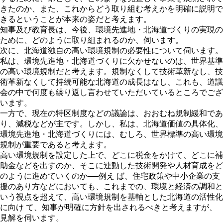
きたのか、また、これからどう取り組む考えかを明確に説明で
きるということが本来の姿だと考えます。
知事及び教育長は、今後、環境先進地・北海道づくりの実現の
ために、どのように取り組まれるのか、伺います。
次に、北海道独自の高い環境規制の必要性について伺います。
私は、環境先進地・北海道づくりに欠かせないのは、世界基準
の高い環境規制だと考えます。規制なくして技術革新なし、技
術革新なくして持続可能な北海道の成長はなし、これも、道議
会の中で何度も繰り返し言わせていただいているところでござ
います。
一方で、現在の特区制度などの議論は、おおむね規制緩和であ
り、減税などが主です。しかし、私は、北海道価値の具体化、
環境先進地・北海道づくりには、むしろ、世界標準の高い環境
規制が重要であると考えます。
高い環境規制を設定した上で、どこに税金をかけて、どこに補
助金などを出すのか、そこに連動した技術開発や人材育成をど
のように進めていくのか──例え ば、住宅政策や中小企業の支
援のあり方などにおいても、これまでの、環境と経済の調和と
いう視点を超えて、高い環境規制を基軸とした北海道の活性化
に向け て、知事が明確に方針を出されるべきと考えますが、
見解を伺います。