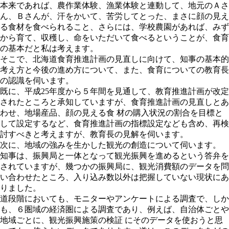
本来であれば、農作業体験、漁業体験と連動して、地元のＡさ
ん、Ｂさんが、汗をかいて、苦労してとった、まさに顔の見え
る食材を食べられること、さらには、学校農園があれば、みず
から育て、収穫し、命をいただいて食べるということが、食育
の基本だと私は考えます。
そこで、北海道食育推進計画の見直しに向けて、知事の基本的
考え方と今後の進め方について、また、食育についての教育長
の認識を伺います。
既に、平成25年度から５年間を見通して、教育推進計画が改定
されたところと承知していますが、食育推進計画の見直しとあ
わせ、地場産品、顔の見える食 材の購入状況の割合を目標と
して設定するなど、食育推進計画の指標設定なども含め、再検
討すべきと考えますが、教育長の見解を伺います。
次に、地域の強みを生かした観光の創造について伺います。
知事は、振興局と一体となって観光振興を進めるという答弁を
されていますが、幾つかの振興局に、観光消費額のデータを問
い合わせたところ、入り込み数以外は把握していない現状にあ
りました。
道段階においても、モニターやアンケートによる調査で、しか
も、６圏域の経済圏による調査であり、例えば、自治体ごとや
地域ごとに、観光振興施策の検証 にそのデータを使おうと思