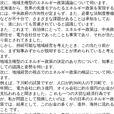
次に、地域主権型のエネルギー政策議論について伺います。
北海道から、世界の先進モデルたるエネルギー政策を実現する
には、中央政府の方向性が定まらず、また、必要な法制度整備
などが不十分で、さまざまな課題があることは承知をしてお
り、道においても苦慮されていると認識しています。
また、これまで、自治体にとって、エネルギー政策は、中央政
府任せ、電力会社任せであったことも事実であり、それが当た
り前とされてきました。
しかし、持続可能な地域経営を考えたとき、この当たり前か
ら、まず知事みずからが脱却することが求められていると考え
ます。
地域主権型のエネルギー政策の決定のあり方について、知事と
しての認識と姿勢を伺います。
次に、地域経営の視点でのエネルギー政策の検証について伺い
ます。
例えば、下川町の試算ですが、人口が約3600人の下川町で、１
年間に、電力会社に約３億円、オイル会社に約６億円のお金が
支払われると聞きました。こ れも一つの大切な経済行為です
が、私が問題として指摘したいのは、今の日本のエネルギー政
策では、結果として、このお金の多くが、道外、海外に流れる
こと です。