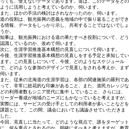
っても、使えないデータであります。道は、このデータをどの
ように活用しようと考えているのか、伺います。
また、ほかの手法の検討はされなかったのか、伺います。
道の役割は、観光振興の意義を地域の中で振り返ることができ
る情報、データをしっかり示し、共有することではないでしょ
うか。
知事は、観光振興における道の果たすべき役割について、どう
認識しているのか、改めて伺います。
次に、生涯学習推進基本構想の見直しについて伺います。
今後、生涯学習推進基本構想の見直しをする予定と承知してい
ます。この見直しについて、今後、どのようなスケジュール
で、どのような参加のデザインで見直しをされる考えか、まず
伺います。
また、従来の北海道の生涯学習は、各部の関連施策の羅列であ
って、非常に総花的な印象があること、また、道民カレッジな
どの利用者数もシニア世代に集中 していること、さらには、
リーダー養成が地域のニーズにもかなっていると考えますが、
実際には、サービスの受け手としての利用者が多いことなどを
課題とし て、この間、議会においても議論させていただきま
した。
今回、見直しに当たって、どのような視点で、誰をターゲット
に、何を重点とされるのか、明確にすべきと考えますが、教育