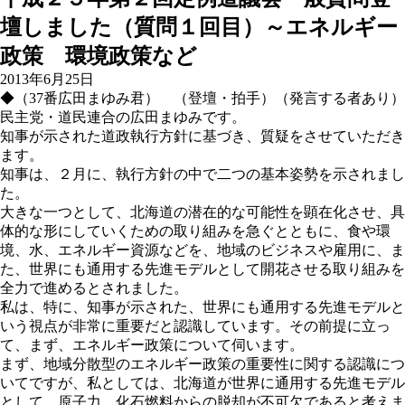
壇しました（質問１回目）～エネルギー
政策 環境政策など
2013年6月25日
◆（37番広田まゆみ君） （登壇・拍手）（発言する者あり）
民主党・道民連合の広田まゆみです。
知事が示された道政執行方針に基づき、質疑をさせていただき
ます。
知事は、２月に、執行方針の中で二つの基本姿勢を示されまし
た。
大きな一つとして、北海道の潜在的な可能性を顕在化させ、具
体的な形にしていくための取り組みを急ぐとともに、食や環
境、水、エネルギー資源などを、地域のビジネスや雇用に、ま
た、世界にも通用する先進モデルとして開花させる取り組みを
全力で進めるとされました。
私は、特に、知事が示された、世界にも通用する先進モデルと
いう視点が非常に重要だと認識しています。その前提に立っ
て、まず、エネルギー政策について伺います。
まず、地域分散型のエネルギー政策の重要性に関する認識につ
いてですが、私としては、北海道が世界に通用する先進モデル
として、原子力、化石燃料からの脱却が不可欠であると考えま