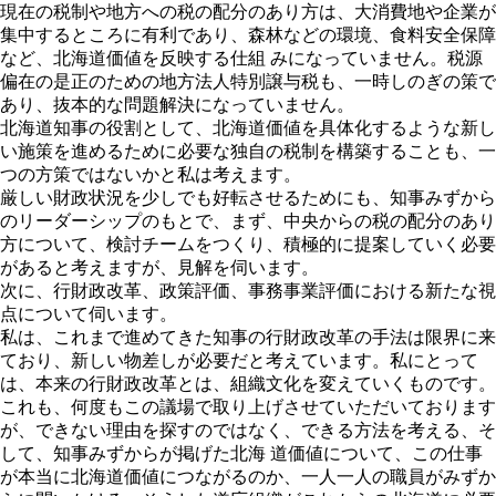
現在の税制や地方への税の配分のあり方は、大消費地や企業が
集中するところに有利であり、森林などの環境、食料安全保障
など、北海道価値を反映する仕組 みになっていません。税源
偏在の是正のための地方法人特別譲与税も、一時しのぎの策で
あり、抜本的な問題解決になっていません。
北海道知事の役割として、北海道価値を具体化するような新し
い施策を進めるために必要な独自の税制を構築することも、一
つの方策ではないかと私は考えます。
厳しい財政状況を少しでも好転させるためにも、知事みずから
のリーダーシップのもとで、まず、中央からの税の配分のあり
方について、検討チームをつくり、積極的に提案していく必要
があると考えますが、見解を伺います。
次に、行財政改革、政策評価、事務事業評価における新たな視
点について伺います。
私は、これまで進めてきた知事の行財政改革の手法は限界に来
ており、新しい物差しが必要だと考えています。私にとって
は、本来の行財政改革とは、組織文化を変えていくものです。
これも、何度もこの議場で取り上げさせていただいております
が、できない理由を探すのではなく、できる方法を考える、そ
して、知事みずからが掲げた北海 道価値について、この仕事
が本当に北海道価値につながるのか、一人一人の職員がみずか