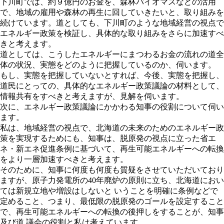
下川町では、約９億円のお金を、森林バイオマスなどの活用
で、地域の雇用や森林の再生に回していきたいと、取り組みを
続けています。道としても、下川町のような地域経営の視点で
エネルギー政策を検証し、具体的な取り組みをさらに加速すべ
きと考えます。
道としては、こうしたエネルギーにまつわるお金の流れの道全
体の状況、実態をどのように把握しているのか、伺います。
もし、実態を把握していないとすれば、今後、実態を把握し、
道民にとっての、具体的なエネルギー政策議論の材料として、
情報共有をすべきと考えますが、見解を伺います。
次に、エネルギー政策議論にかかわる知事の役割について伺い
ます。
私は、地域経営の視点で、北海道の未来のためのエネルギー政
策を実現するためにも、知事は、脱原発の視点に立った省エ
ネ・新エネ促進条例に基づいて、再生可能エネルギーへの転換
をより一層加速すべきと考えます。
そのために、知事に何度も何度も質疑をさせていただいており
ますが、原子力発電所の40年廃炉の原則に立ち、北海道におい
ては新規立地や増設はしないと いうことを明確に条例などで
定めること、つまり、最低限の脱原発のゴールを設定すること
で、再生可能エネルギーへの転換の後押しをすることが、知事
及び道 議会の役割と私は考えています。