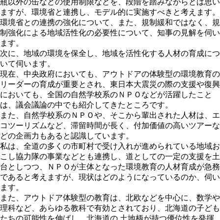
瓶以外の缶などの使用制限などを、段階を踏みながらとは思い
ますが、環境省と連携し、モデル的に実施すべきと考えます。
環境省との連携の強化について、また、規制緩和ではなく、規
制強化による地域活性化の必要性について、知事の見解を伺い
ます。
次に、地域の環境を保全し、地域を活性化する人材の育成につ
いて伺います。
現在、中央政府においても、アウトドアの体験型の環境教育の
リーダーの育成が重要とされ、東日本大震災の際の支援や復興
においても、全国の自然学校系のＮＰＯなどが活躍したこと
は、議会議論の中でも紹介してきたところです。
また、自然学校系のＮＰＯや、そこから輩出された人材は、エ
コツーリズムなど、滞留時間が長く、付加価値の高いツアーな
どの企画力もあると認識しています。
私は、全道の多くの市町村で受け入れが進められている地域お
こし協力隊の事業などとも連携し、道としての一定の支援を土
台としつつ、ＮＰＯが主体となった環境教育の人材育成が急務
であると考えますが、現状はどのようになっているのか、伺い
ます。
また、アウトドア体験型の教育は、北欧などを中心に、数学や
理科など、あらゆる教科で有効とされており、北海道の子ども
たちの可能性を伸ばし、北海道の 土地柄が持つ優位性を発揮