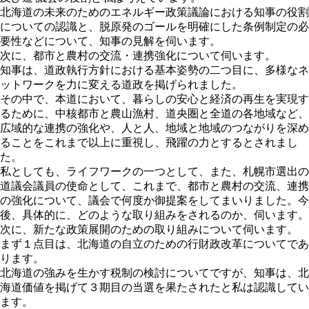
北海道の未来のためのエネルギー政策議論における知事の役割
についての認識と、脱原発のゴールを明確にした条例制定の必
要性などについて、知事の見解を伺います。
次に、都市と農村の交流・連携強化について伺います。
知事は、道政執行方針における基本姿勢の二つ目に、多様なネ
ットワークを力に変える道政を掲げられました。
その中で、本道において、暮らしの安心と経済の再生を実現す
るために、中核都市と農山漁村、道央圏と全道の各地域など、
広域的な連携の強化や、人と人、地域と地域のつながりを深め
ることをこれまで以上に重視し、飛躍の力とするとされまし
た。
私としても、ライフワークの一つとして、また、札幌市選出の
道議会議員の使命として、これまで、都市と農村の交流、連携
の強化について、議会で何度か御提案をしてまいりました。今
後、具体的に、どのような取り組みをされるのか、伺います。
次に、新たな政策展開のための取り組みについて伺います。
まず１点目は、北海道の自立のための行財政改革についてであ
ります。
北海道の強みを生かす税制の検討についてですが、知事は、北
海道価値を掲げて３期目の当選を果たされたと私は認識してい
ます。