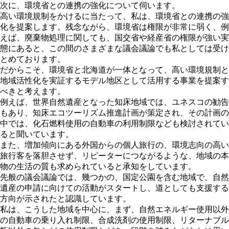
次に、環境省との連携の強化について伺います。
高い環境規制をかけるに当たって、私は、環境省との連携の強
化を提案します。残念ながら、環境省は権限が非常に弱く、例
えば、廃棄物処理に関しても、国交省や経産省の権限が強い実
態にあると、この間のさまざまな議会議論でも私としては受け
とめております。
だからこそ、環境省と北海道が一体となって、高い環境規制と
地域活性化を実証するモデル地区として活用する事業を提案す
べきと考えます。
例えば、世界自然遺産となった知床地域では、ユネスコの勧告
もあり、知床エコツーリズム推進計画が策定され、その計画の
中では、化石燃料使用の自動車の利用制限なども検討されてい
ると聞いています。
また、増加傾向にある外国からの個人旅行の、環境志向の高い
旅行客を落胆させず、リピーターにつながるような、地域の本
物の生活の質も求められていると承知をしています。
先般の議会議論では、幾つかの、国定公園を含む地域で、自然
遺産の申請に向けての活動がスタートし、道としても支援する
方向が示されたと認識しています。
私は、こうした地域を中心に、まず、自然エネルギー使用以外
の自動車の乗り入れ制限、合成洗剤の使用制限、リターナブル