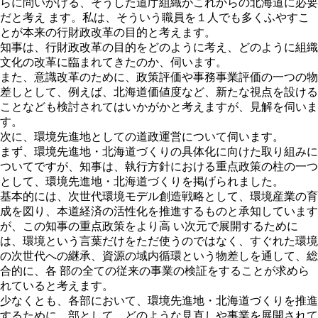
らに問いかける、そうした道庁組織がこれからの北海道に必要
だと考え ます。私は、そういう職員を１人でも多くふやすこ
とが本来の行財政改革の目的と考えます。
知事は、行財政改革の目的をどのように考え、どのように組織
文化の改革に臨まれてきたのか、伺います。
また、意識改革のために、政策評価や事務事業評価の一つの物
差しとして、例えば、北海道価値度など、新たな視点を設ける
ことなども検討されてはいかがかと考えますが、見解を伺いま
す。
次に、環境先進地としての道政運営について伺います。
まず、環境先進地・北海道づくりの具体化に向けた取り組みに
ついてですが、知事は、執行方針における重点政策の柱の一つ
として、環境先進地・北海道づくりを掲げられました。
基本的には、次世代環境モデル創造戦略として、環境産業の育
成を図り、本道経済の活性化を推進するものと承知しています
が、この知事の重点政策をより高 い次元で展開するために
は、環境という言葉だけをただ使うのではなく、すぐれた環境
の次世代への継承、資源の域内循環という物差しを通して、総
合的に、各 部の全ての従来の事業の検証をすることが求めら
れていると考えます。
少なくとも、各部において、環境先進地・北海道づくりを推進
するために、部として、どのような見直しや事業を展開されて