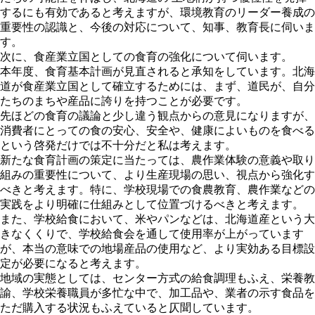
するにも有効であると考えますが、環境教育のリーダー養成の
重要性の認識と、今後の対応について、知事、教育長に伺いま
す。
次に、食産業立国としての食育の強化について伺います。
本年度、食育基本計画が見直されると承知をしています。北海
道が食産業立国として確立するためには、まず、道民が、自分
たちのまちや産品に誇りを持つことが必要です。
先ほどの食育の議論と少し違う観点からの意見になりますが、
消費者にとっての食の安心、安全や、健康によいものを食べる
という啓発だけでは不十分だと私は考えます。
新たな食育計画の策定に当たっては、農作業体験の意義や取り
組みの重要性について、より生産現場の思い、視点から強化す
べきと考えます。特に、学校現場での食農教育、農作業などの
実践をより明確に仕組みとして位置づけるべきと考えます。
また、学校給食において、米やパンなどは、北海道産という大
きなくくりで、学校給食会を通して使用率が上がっています
が、本当の意味での地場産品の使用など、より実効ある目標設
定が必要になると考えます。
地域の実態としては、センター方式の給食調理もふえ、栄養教
諭、学校栄養職員が多忙な中で、加工品や、業者の示す食品を
ただ購入する状況もふえていると仄聞しています。