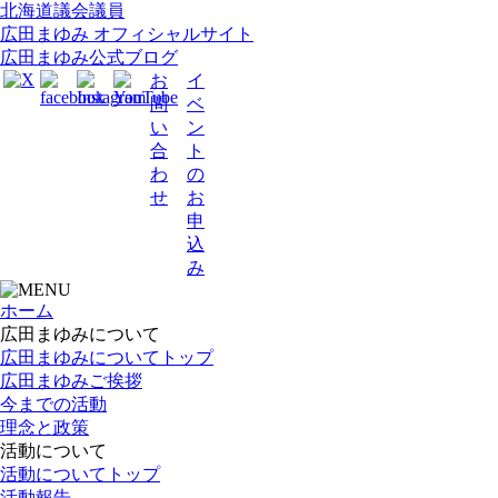
北海道議会議員
広田まゆみ オフィシャルサイト
広田まゆみ公式ブログ
お
イ
問
ベ
い
ン
合
ト
わ
の
せ
お
申
込
み
ホーム
広田まゆみについて
広田まゆみについてトップ
広田まゆみご挨拶
今までの活動
理念と政策
活動について
活動についてトップ
活動報告