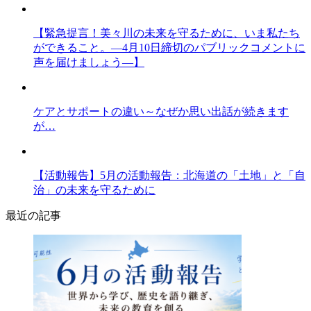
【緊急提言！美々川の未来を守るために、いま私たち
ができること。―4月10日締切のパブリックコメントに
声を届けましょう―】
ケアとサポートの違い～なぜか思い出話が続きます
が…
【活動報告】5月の活動報告：北海道の「土地」と「自
治」の未来を守るために
最近の記事