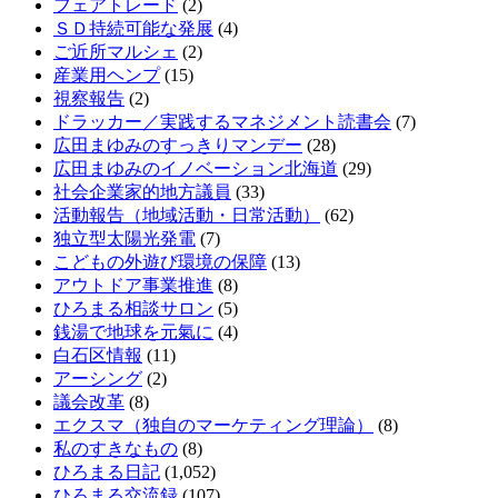
フェアトレード
(2)
ＳＤ持続可能な発展
(4)
ご近所マルシェ
(2)
産業用ヘンプ
(15)
視察報告
(2)
ドラッカー／実践するマネジメント読書会
(7)
広田まゆみのすっきりマンデー
(28)
広田まゆみのイノベーション北海道
(29)
社会企業家的地方議員
(33)
活動報告（地域活動・日常活動）
(62)
独立型太陽光発電
(7)
こどもの外遊び環境の保障
(13)
アウトドア事業推進
(8)
ひろまる相談サロン
(5)
銭湯で地球を元氣に
(4)
白石区情報
(11)
アーシング
(2)
議会改革
(8)
エクスマ（独自のマーケティング理論）
(8)
私のすきなもの
(8)
ひろまる日記
(1,052)
ひろまる交流録
(107)