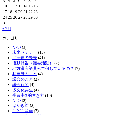
3
4
5
6
7
8
9
10
11
12
13
14
15
16
17
18
19
20
21
22
23
24
25
26
27
28
29
30
31
« 7月
カテゴリー
NPO
(3)
未来セミナー
(13)
北海道の未来
(41)
活動報告（議会活動）
(7)
地方議会議員って何しているの？
(7)
私自身のこと
(4)
議会のこと
(2)
議会質問
(4)
多文化共生
(4)
半農半X的生き方
(10)
NPO
(2)
はがき絵
(2)
こども参画
(7)