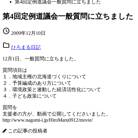
第4回定例道議会一般質問に立ちました
第4回定例道議会一般質問に立ちました
schedule
2009年12月10日
folder
ひろまる日記
12月1日、一般質問に立ちました。
質問項目は
１．地域主権の北海道づくりについて
２．予算編成のあり方について
３．環境政策と連動した経済活性化について
４．子ども政策について
質問を
支援者の方が、動画で公開してくださいました。
http://www.nagomi-i.jp/HiroMaru0912/movie/
この記事の投稿者