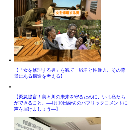
【「女を修理する男」を観てー戦争と性暴力、その背
景にある構造を考える】
【緊急提言！美々川の未来を守るために、いま私たち
ができること。―4月10日締切のパブリックコメントに
声を届けましょう―】