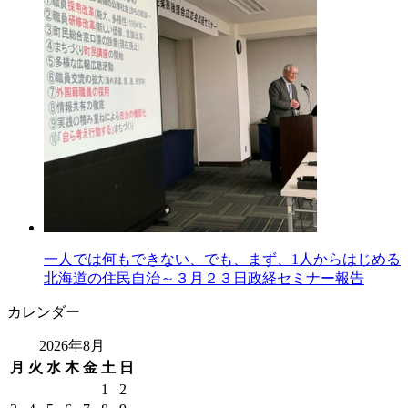
一人では何もできない、でも、まず、1人からはじめる
北海道の住民自治～３月２３日政経セミナー報告
カレンダー
2026年8月
月
火
水
木
金
土
日
1
2