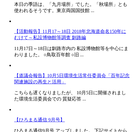
本日の季語は、「九月場所」でした。「秋場所」とも
使われるそうです。東京両国国技館 ...
【活動報告】11月17～18日 2018年北海道命名150年に
むけて～私設博物館等調査 釧路編
11月17日～18日は釧路市内の 私設博物館等を中心にま
わりました。 ○鳥取百年館 ○旧 ...
【道議会報告】10月5日環境生活常任委員会「百年記念
関連施設の再生と活用」
こちらも遅くなりましたが、 10月5日に開催されまし
た環境生活委員会での 質疑応答 ...
【ひろまる通信 9月号】
ひろまる通信9月号 アップしました。 下記サイトから