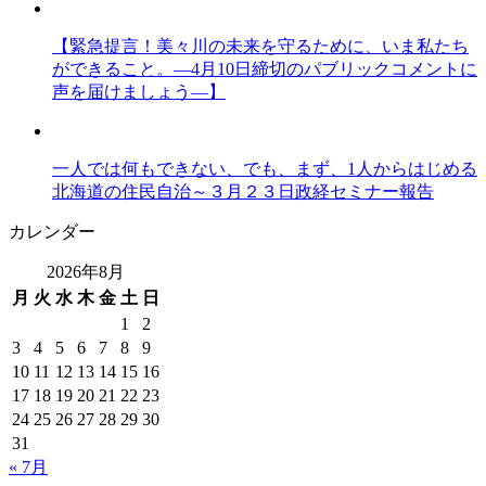
【緊急提言！美々川の未来を守るために、いま私たち
ができること。―4月10日締切のパブリックコメントに
声を届けましょう―】
一人では何もできない、でも、まず、1人からはじめる
北海道の住民自治～３月２３日政経セミナー報告
カレンダー
2026年8月
月
火
水
木
金
土
日
1
2
3
4
5
6
7
8
9
10
11
12
13
14
15
16
17
18
19
20
21
22
23
24
25
26
27
28
29
30
31
« 7月