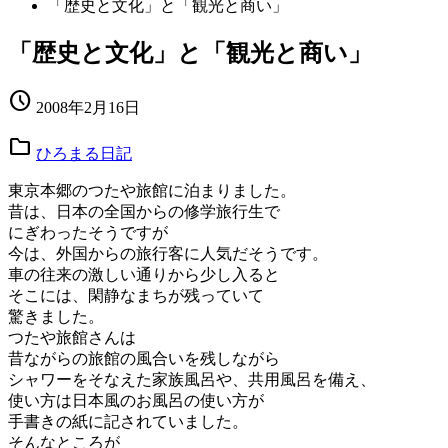
「歴史と文化」と「観光と商い」
「歴史と文化」と「観光と商い」
schedule
2008年2月16日
folder
ひろまる日記
東京本郷のつたや旅館に泊まりました。
昔は、日本の全国からの修学旅行生で
にぎわったそうですが
今は、外国からの旅行客に人気だそうです。
車の往来の激しい通りから少し入ると
そこには、閑静なまちが残っていて
驚きました。
つたや旅館さんは
昔ながらの旅館の風合いを残しながら
シャワーをそなえた家族風呂や、共用風呂を備え、
使い方は日本風のお風呂の使い方が
手書きの紙に記されていました。
そんなところが