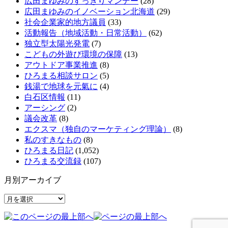
広田まゆみのすっきりマンデー
(28)
広田まゆみのイノベーション北海道
(29)
社会企業家的地方議員
(33)
活動報告（地域活動・日常活動）
(62)
独立型太陽光発電
(7)
こどもの外遊び環境の保障
(13)
アウトドア事業推進
(8)
ひろまる相談サロン
(5)
銭湯で地球を元氣に
(4)
白石区情報
(11)
アーシング
(2)
議会改革
(8)
エクスマ（独自のマーケティング理論）
(8)
私のすきなもの
(8)
ひろまる日記
(1,052)
ひろまる交流録
(107)
月別アーカイブ
月
別
ア