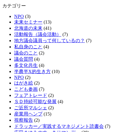
カテゴリー
NPO
(3)
未来セミナー
(13)
北海道の未来
(41)
活動報告（議会活動）
(7)
地方議会議員って何しているの？
(7)
私自身のこと
(4)
議会のこと
(2)
議会質問
(4)
多文化共生
(4)
半農半X的生き方
(10)
NPO
(2)
はがき絵
(2)
こども参画
(7)
フェアトレード
(2)
ＳＤ持続可能な発展
(4)
ご近所マルシェ
(2)
産業用ヘンプ
(15)
視察報告
(2)
ドラッカー／実践するマネジメント読書会
(7)