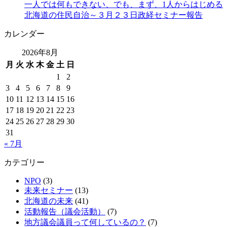
一人では何もできない、でも、まず、1人からはじめる
北海道の住民自治～３月２３日政経セミナー報告
カレンダー
2026年8月
月
火
水
木
金
土
日
1
2
3
4
5
6
7
8
9
10
11
12
13
14
15
16
17
18
19
20
21
22
23
24
25
26
27
28
29
30
31
« 7月
カテゴリー
NPO
(3)
未来セミナー
(13)
北海道の未来
(41)
活動報告（議会活動）
(7)
地方議会議員って何しているの？
(7)