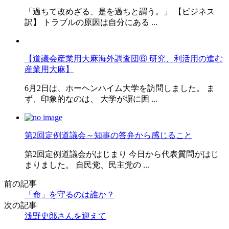
「過ちて改めざる、是を過ちと謂う。」 【ビジネス
訳】 トラブルの原因は自分にある ...
【道議会産業用大麻海外調査団⑥ 研究、利活用の進む
産業用大麻】
6月2日は、ホーヘンハイム大学を訪問しました。 ま
ず、印象的なのは、 大学が塀に囲 ...
第2回定例道議会～知事の答弁から感じること
第2回定例道議会がはじまり 今日から代表質問がはじ
まりました。 自民党、民主党の ...
前の記事
「命」を守るのは誰か？
次の記事
浅野史郎さんを迎えて