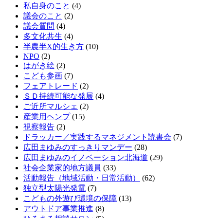
私自身のこと
(4)
議会のこと
(2)
議会質問
(4)
多文化共生
(4)
半農半X的生き方
(10)
NPO
(2)
はがき絵
(2)
こども参画
(7)
フェアトレード
(2)
ＳＤ持続可能な発展
(4)
ご近所マルシェ
(2)
産業用ヘンプ
(15)
視察報告
(2)
ドラッカー／実践するマネジメント読書会
(7)
広田まゆみのすっきりマンデー
(28)
広田まゆみのイノベーション北海道
(29)
社会企業家的地方議員
(33)
活動報告（地域活動・日常活動）
(62)
独立型太陽光発電
(7)
こどもの外遊び環境の保障
(13)
アウトドア事業推進
(8)