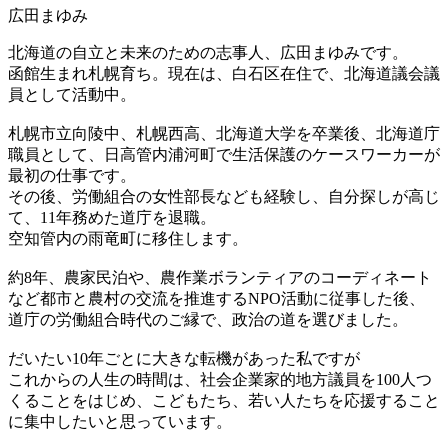
広田まゆみ
北海道の自立と未来のための志事人、広田まゆみです。
函館生まれ札幌育ち。現在は、白石区在住で、北海道議会議
員として活動中。
札幌市立向陵中、札幌西高、北海道大学を卒業後、北海道庁
職員として、日高管内浦河町で生活保護のケースワーカーが
最初の仕事です。
その後、労働組合の女性部長なども経験し、自分探しが高じ
て、11年務めた道庁を退職。
空知管内の雨竜町に移住します。
約8年、農家民泊や、農作業ボランティアのコーディネート
など都市と農村の交流を推進するNPO活動に従事した後、
道庁の労働組合時代のご縁で、政治の道を選びました。
だいたい10年ごとに大きな転機があった私ですが
これからの人生の時間は、社会企業家的地方議員を100人つ
くることをはじめ、こどもたち、若い人たちを応援すること
に集中したいと思っています。