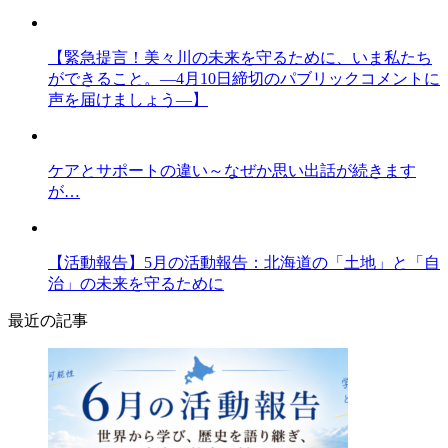
【緊急提言！美々川の未来を守るために、いま私たち
ができること。―4月10日締切のパブリックコメントに
声を届けましょう―】
ケアとサポートの違い～なぜか思い出話が続きます
が…
【活動報告】5月の活動報告：北海道の「土地」と「自
治」の未来を守るために
最近の記事