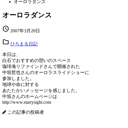
オーロラダンス
オーロラダンス
schedule
2007年3月20日
folder
ひろまる日記
本日は、
白石でおすすめの憩いのスペース
珈琲淹リファインドさんで開催された
中垣哲也さんのオーロラスライドショーに
参加しました。
地球や命に対する
あたたかいメッセージを感じました。
中垣さんのホームページは
http://www.starrysight.com
この記事の投稿者