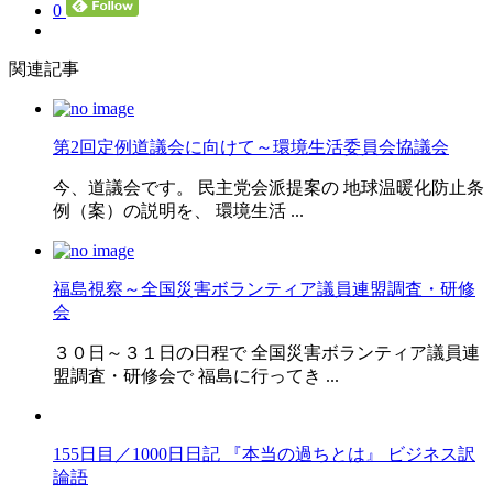
0
関連記事
第2回定例道議会に向けて～環境生活委員会協議会
今、道議会です。 民主党会派提案の 地球温暖化防止条
例（案）の説明を、 環境生活 ...
福島視察～全国災害ボランティア議員連盟調査・研修
会
３０日～３１日の日程で 全国災害ボランティア議員連
盟調査・研修会で 福島に行ってき ...
155日目／1000日日記 『本当の過ちとは』 ビジネス訳
論語