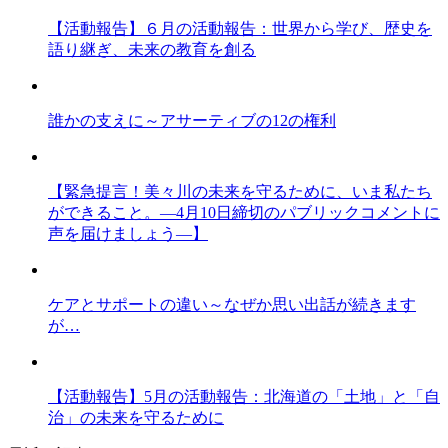
【活動報告】６月の活動報告：世界から学び、歴史を
語り継ぎ、未来の教育を創る
誰かの支えに～アサーティブの12の権利
【緊急提言！美々川の未来を守るために、いま私たち
ができること。―4月10日締切のパブリックコメントに
声を届けましょう―】
ケアとサポートの違い～なぜか思い出話が続きます
が…
【活動報告】5月の活動報告：北海道の「土地」と「自
治」の未来を守るために