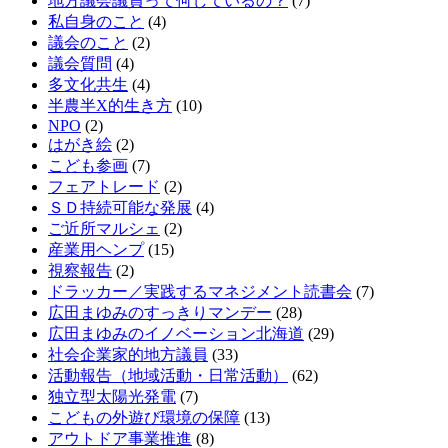
地方議会議員って何しているの？
(7)
私自身のこと
(4)
議会のこと
(2)
議会質問
(4)
多文化共生
(4)
半農半X的生き方
(10)
NPO
(2)
はがき絵
(2)
こども参画
(7)
フェアトレード
(2)
ＳＤ持続可能な発展
(4)
ご近所マルシェ
(2)
産業用ヘンプ
(15)
視察報告
(2)
ドラッカー／実践するマネジメント読書会
(7)
広田まゆみのすっきりマンデー
(28)
広田まゆみのイノベーション北海道
(29)
社会企業家的地方議員
(33)
活動報告（地域活動・日常活動）
(62)
独立型太陽光発電
(7)
こどもの外遊び環境の保障
(13)
アウトドア事業推進
(8)