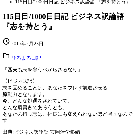
115日目/1000日日記 ビジネス訳論語 『志を持とう』
115日目/1000日日記 ビジネス訳論語
『志を持とう』
schedule
2015年2月23日
folder
ひろまる日記
「匹夫も志を奪うべからざるなり」
【ビジネス訳】
志を固めることは、あなたをブレず前進させる
原動力となります。
今、どんな処遇をされていて、
どんな肩書きであろうとも、
あなたの持つ志は、社長にも変えられないほど強固なので
す。
出典:ビジネス訳論語 安岡活学塾編