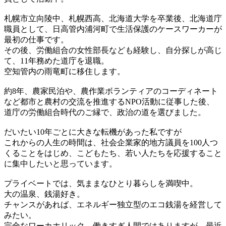
札幌市立向陵中、札幌西高、北海道大学を卒業後、北海道庁
職員として、日高管内浦河町で生活保護のケースワーカーが
最初の仕事です。
その後、労働組合の女性部長なども経験し、自分探しが高じ
て、11年務めた道庁を退職。
空知管内の雨竜町に移住します。
約8年、農家民泊や、農作業ボランティアのコーディネート
など都市と農村の交流を推進するNPO活動に従事した後、
道庁の労働組合時代のご縁で、政治の道を選びました。
だいたい10年ごとに大きな転機があった私ですが
これからの人生の時間は、社会企業家的地方議員を100人つ
くることをはじめ、こどもたち、若い人たちを応援すること
に集中したいと思っています。
プライベートでは、気ままなひとり暮らしを満喫中。
大の温泉、銭湯好き。
チャンスがあれば、エネルギー独立型のエコ銭湯を経営して
みたい。
完全なワーカホリック、働きすぎ人間ではありますが、最近