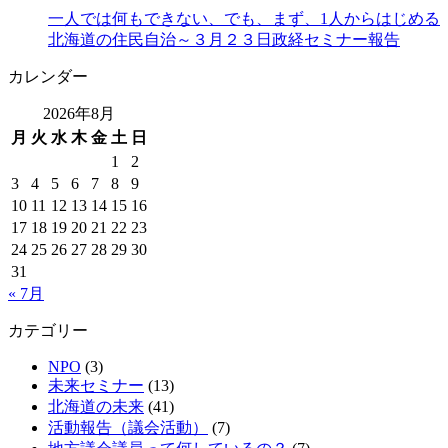
一人では何もできない、でも、まず、1人からはじめる
北海道の住民自治～３月２３日政経セミナー報告
カレンダー
2026年8月
月
火
水
木
金
土
日
1
2
3
4
5
6
7
8
9
10
11
12
13
14
15
16
17
18
19
20
21
22
23
24
25
26
27
28
29
30
31
« 7月
カテゴリー
NPO
(3)
未来セミナー
(13)
北海道の未来
(41)
活動報告（議会活動）
(7)