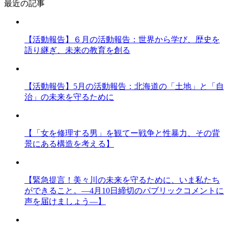
最近の記事
【活動報告】６月の活動報告：世界から学び、歴史を
語り継ぎ、未来の教育を創る
【活動報告】5月の活動報告：北海道の「土地」と「自
治」の未来を守るために
【「女を修理する男」を観てー戦争と性暴力、その背
景にある構造を考える】
【緊急提言！美々川の未来を守るために、いま私たち
ができること。―4月10日締切のパブリックコメントに
声を届けましょう―】