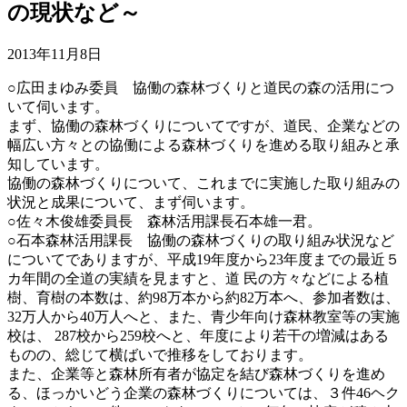
の現状など～
2013年11月8日
○広田まゆみ委員 協働の森林づくりと道民の森の活用につ
いて伺います。
まず、協働の森林づくりについてですが、道民、企業などの
幅広い方々との協働による森林づくりを進める取り組みと承
知しています。
協働の森林づくりについて、これまでに実施した取り組みの
状況と成果について、まず伺います。
○佐々木俊雄委員長 森林活用課長石本雄一君。
○石本森林活用課長 協働の森林づくりの取り組み状況など
についてでありますが、平成19年度から23年度までの最近５
カ年間の全道の実績を見ますと、道 民の方々などによる植
樹、育樹の本数は、約98万本から約82万本へ、参加者数は、
32万人から40万人へと、また、青少年向け森林教室等の実施
校は、 287校から259校へと、年度により若干の増減はある
ものの、総じて横ばいで推移をしております。
また、企業等と森林所有者が協定を結び森林づくりを進め
る、ほっかいどう企業の森林づくりについては、３件46ヘク