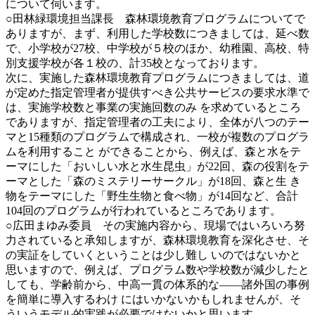
について伺います。
○田林緑環境担当課長 森林環境教育プログラムについてで
ありますが、まず、利用した学校数につきましては、延べ数
で、小学校が27校、中学校が５校のほか、幼稚園、高校、特
別支援学校が各１校の、計35校となっております。
次に、実施した森林環境教育プログラムにつきましては、道
が定めた指定管理者が提供すべき公共サービスの要求水準で
は、実施学校数と事業の実施回数のみ を求めているところ
でありますが、指定管理者の工夫により、全体が八つのテー
マと15種類のプログラムで構成され、一校が複数のプログラ
ムを利用すること ができることから、例えば、森と水をテ
ーマにした「おいしい水と水生昆虫」が22回、森の役割をテ
ーマとした「森のミステリーサークル」が18回、森と生 き
物をテーマにした「野生生物と食べ物」が14回など、合計
104回のプログラムが行われているところであります。
○広田まゆみ委員 その実施内容から、現場ではいろいろ努
力されていると承知しますが、森林環境教育を深化させ、そ
の実証をしていくということは少し難し いのではないかと
思いますので、例えば、プログラム数や学校数が減少したと
しても、学齢前から、中高一貫の体系的な――諸外国の事例
を簡単に導入するわけ にはいかないかもしれませんが、そ
ういうモデル的実践が必要ではないかと思います。