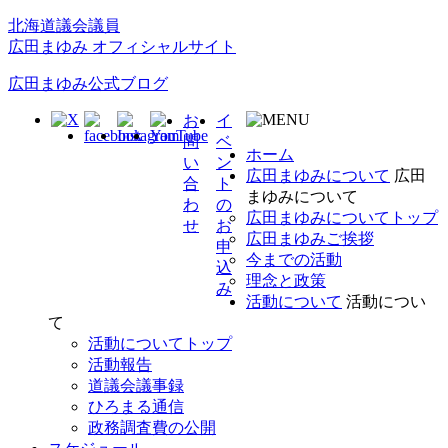
北海道議会議員
広田まゆみ オフィシャルサイト
広田まゆみ公式ブログ
お
イ
問
ベ
ホーム
い
ン
広田まゆみについて
広田
合
ト
まゆみについて
わ
の
広田まゆみについてトップ
せ
お
広田まゆみご挨拶
申
今までの活動
込
理念と政策
み
活動について
活動につい
て
活動についてトップ
活動報告
道議会議事録
ひろまる通信
政務調査費の公開