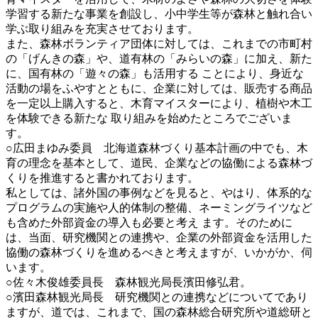
学習する新たな事業を創設し、小中学生等が森林と触れ合い
学ぶ取り組みを充実させております。
また、森林ボランティア団体に対しては、これまでの市町村
の「げんきの森」や、道有林の「みらいの森」に加え、新た
に、国有林の「遊々の森」も活用する ことにより、身近な
活動の場をふやすとともに、企業に対しては、販売する商品
を一定以上購入すると、木育マイスターにより、植樹や木工
を体験できる新たな 取り組みを始めたところでございま
す。
○広田まゆみ委員 北海道森林づくり基本計画の中でも、木
育の理念を基本として、道民、企業などの協働による森林づ
くりを推進すると書かれております。
私としては、諸外国の事例などを見ると、やはり、体系的な
プログラムの実施や人的体制の整備、ネーミングライツなど
も含めた外部資金の導入も必要と考え ます。そのために
は、当面、研究機関との連携や、企業の外部資金を活用した
協働の森林づくりを進めるべきと考えますが、いかがか、伺
います。
○佐々木俊雄委員長 森林観光局長濱田修弘君。
○濱田森林観光局長 研究機関との連携などについてであり
ますが、道では、これまで、国の森林総合研究所や道総研と