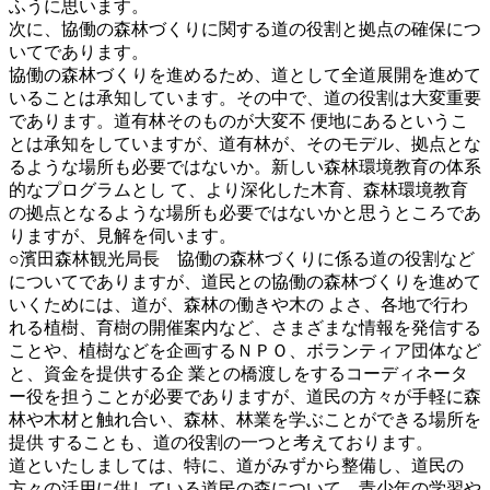
ふうに思います。
次に、協働の森林づくりに関する道の役割と拠点の確保につ
いてであります。
協働の森林づくりを進めるため、道として全道展開を進めて
いることは承知しています。その中で、道の役割は大変重要
であります。道有林そのものが大変不 便地にあるというこ
とは承知をしていますが、道有林が、そのモデル、拠点とな
るような場所も必要ではないか。新しい森林環境教育の体系
的なプログラムとし て、より深化した木育、森林環境教育
の拠点となるような場所も必要ではないかと思うところであ
りますが、見解を伺います。
○濱田森林観光局長 協働の森林づくりに係る道の役割など
についてでありますが、道民との協働の森林づくりを進めて
いくためには、道が、森林の働きや木の よさ、各地で行わ
れる植樹、育樹の開催案内など、さまざまな情報を発信する
ことや、植樹などを企画するＮＰＯ、ボランティア団体など
と、資金を提供する企 業との橋渡しをするコーディネータ
ー役を担うことが必要でありますが、道民の方々が手軽に森
林や木材と触れ合い、森林、林業を学ぶことができる場所を
提供 することも、道の役割の一つと考えております。
道といたしましては、特に、道がみずから整備し、道民の
方々の活用に供している道民の森について、青少年の学習や