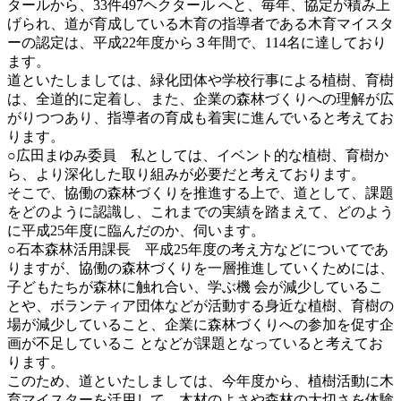
タールから、33件497ヘクタール へと、毎年、協定が積み上
げられ、道が育成している木育の指導者である木育マイスタ
ーの認定は、平成22年度から３年間で、114名に達しており
ます。
道といたしましては、緑化団体や学校行事による植樹、育樹
は、全道的に定着し、また、企業の森林づくりへの理解が広
がりつつあり、指導者の育成も着実に進んでいると考えてお
ります。
○広田まゆみ委員 私としては、イベント的な植樹、育樹か
ら、より深化した取り組みが必要だと考えております。
そこで、協働の森林づくりを推進する上で、道として、課題
をどのように認識し、これまでの実績を踏まえて、どのよう
に平成25年度に臨んだのか、伺います。
○石本森林活用課長 平成25年度の考え方などについてであ
りますが、協働の森林づくりを一層推進していくためには、
子どもたちが森林に触れ合い、学ぶ機 会が減少しているこ
とや、ボランティア団体などが活動する身近な植樹、育樹の
場が減少していること、企業に森林づくりへの参加を促す企
画が不足しているこ となどが課題となっていると考えてお
ります。
このため、道といたしましては、今年度から、植樹活動に木
育マイスターを活用して、木材のよさや森林の大切さを体験