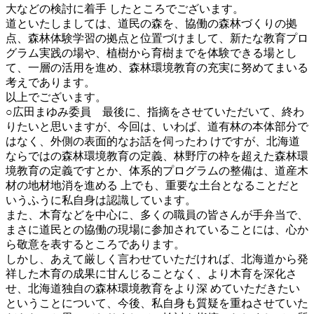
大などの検討に着手 したところでございます。
道といたしましては、道民の森を、協働の森林づくりの拠
点、森林体験学習の拠点と位置づけまして、新たな教育プロ
グラム実践の場や、植樹から育樹までを体験できる場とし
て、一層の活用を進め、森林環境教育の充実に努めてまいる
考えであります。
以上でございます。
○広田まゆみ委員 最後に、指摘をさせていただいて、終わ
りたいと思いますが、今回は、いわば、道有林の本体部分で
はなく、外側の表面的なお話を伺ったわ けですが、北海道
ならではの森林環境教育の定義、林野庁の枠を超えた森林環
境教育の定義ですとか、体系的プログラムの整備は、道産木
材の地材地消を進める 上でも、重要な土台となることだと
いうふうに私自身は認識しています。
また、木育などを中心に、多くの職員の皆さんが手弁当で、
まさに道民との協働の現場に参加されていることには、心か
ら敬意を表するところであります。
しかし、あえて厳しく言わせていただければ、北海道から発
祥した木育の成果に甘んじることなく、より木育を深化さ
せ、北海道独自の森林環境教育をより深 めていただきたい
ということについて、今後、私自身も質疑を重ねさせていた