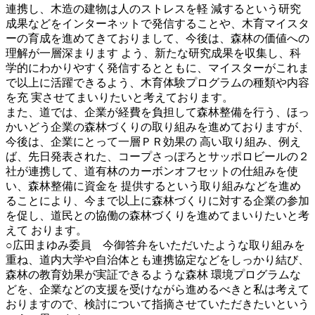
連携し、木造の建物は人のストレスを軽 減するという研究
成果などをインターネットで発信することや、木育マイスタ
ーの育成を進めてきておりまして、今後は、森林の価値への
理解が一層深まります よう、新たな研究成果を収集し、科
学的にわかりやすく発信するとともに、マイスターがこれま
で以上に活躍できるよう、木育体験プログラムの種類や内容
を充 実させてまいりたいと考えております。
また、道では、企業が経費を負担して森林整備を行う、ほっ
かいどう企業の森林づくりの取り組みを進めておりますが、
今後は、企業にとって一層ＰＲ効果の 高い取り組み、例え
ば、先日発表された、コープさっぽろとサッポロビールの２
社が連携して、道有林のカーボンオフセットの仕組みを使
い、森林整備に資金を 提供するという取り組みなどを進め
ることにより、今まで以上に森林づくりに対する企業の参加
を促し、道民との協働の森林づくりを進めてまいりたいと考
えて おります。
○広田まゆみ委員 今御答弁をいただいたような取り組みを
重ね、道内大学や自治体とも連携協定などをしっかり結び、
森林の教育効果が実証できるような森林 環境プログラムな
どを、企業などの支援を受けながら進めるべきと私は考えて
おりますので、検討について指摘させていただきたいという