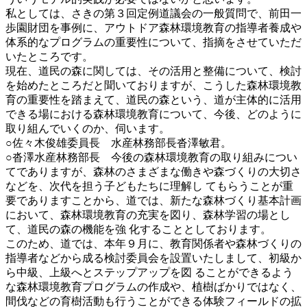
私としては、さきの第３回定例道議会の一般質問で、前田一
歩園財団を事例に、アウトドア森林環境教育の指導者養成や
体系的なプログラムの重要性について、指摘をさせていただ
いたところです。
現在、道民の森に関しては、その活用と整備について、検討
を始めたところだと聞いておりますが、こうした森林環境教
育の重要性を踏まえて、道民の森という、道が主体的に活用
できる場における森林環境教育について、今後、どのように
取り組んでいくのか、伺います。
○佐々木俊雄委員長 水産林務部長沓澤敏君。
○沓澤水産林務部長 今後の森林環境教育の取り組みについ
てでありますが、森林のさまざまな働きや森づくりの大切さ
などを、次代を担う子どもたちに理解し てもらうことが重
要でありますことから、道では、新たな森林づくり基本計画
において、森林環境教育の充実を図り、森林学習の場とし
て、道民の森の機能を強 化することとしております。
このため、道では、本年９月に、教育関係者や森林づくりの
指導者などから成る検討委員会を設置いたしまして、初級か
ら中級、上級へとステップアップを図 ることができるよう
な森林環境教育プログラムの作成や、植樹ばかりではなく、
間伐などの育樹活動も行うことができる体験フィールドの拡