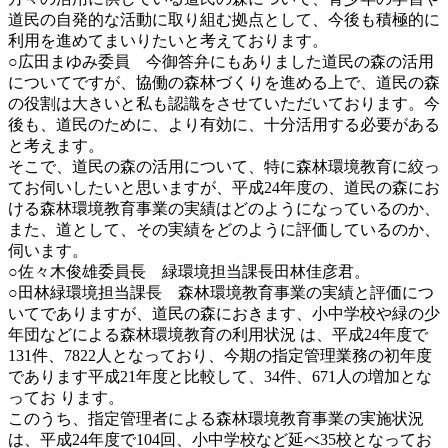
道民の自発的な活動に取り組む拠点として、今後も積極的に
利用を進めてまいりたいと考えております。
○広田まゆみ委員 今御答弁にもありました道民の森の活用
についてですが、協働の森林づくりを進める上で、道民の森
の役割は大きいと私も認識をさせていただいております。今
後も、道民のために、より有効に、十分活用する必要がある
と考えます。
そこで、道民の森の活用について、特に森林環境教育に絞っ
てお伺いしたいと思いますが、平成24年度の、道民の森にお
ける森林環境教育事業の実績はどのようになっているのか、
また、道として、その実績をどのように評価しているのか、
伺います。
○佐々木俊雄委員長 緑環境担当課長田林佳彦君。
○田林緑環境担当課長 森林環境教育事業の実績と評価につ
いてでありますが、道民の森におきます、小中学校や緑の少
年団などによる森林環境教育の利用状況 は、平成24年度で
131件、7822人となっており、今期の指定管理業務の初年度
であります平成21年度と比較して、34件、671人の増加とな
ってお ります。
このうち、指定管理者による森林環境教育事業の実施状況
は、平成24年度で104回、小中学校など延べ35校となってお