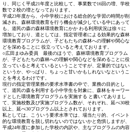
り、同じく平成21年度と比較して、事業数で16回の増、学校
数で２校の増となっております。
平成23年度から、小中学校における総合的な学習の時間が削
減され、森林環境教育を行う機会が減少している中にあって
も、道民の森の森林環境教育にかか わる利用状況は徐々に
増加しており、道としては、指定管理者による効果的な森林
環境教育プログラムが、子どもたちの森林への理解や関心な
どを深めることに 役立っていると考えております。
○広田まゆみ委員 最後のほうで、森林環境教育プログラム
が、子どもたちの森林への理解や関心などを深めることに役
立っていると考えているということですが、定量的ではない
というか、やっぱり、ちょっと甘いかもしれないなというこ
とを考えるわけです。
現行の指定管理業務の要求水準書の中で、業務の目的とし
て、道民の森を利用する小中学生を対象に、森林をキーワー
ドとした環境教育プログラムを実施する と書いてありまし
て、実施校数及び実施プログラム数が、それぞれ、延べ30校
以上、延べ30プログラム以上とされております。
私としては、こういう要求水準では、場当たり的、イベント
的な環境教育を脱し切れないのではないかと危惧しますが、
平成24年度に参加した学校の内訳や、主なプログラムの内容