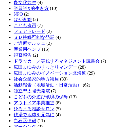
多文化共生
(4)
半農半X的生き方
(10)
NPO
(2)
はがき絵
(2)
こども参画
(7)
フェアトレード
(2)
ＳＤ持続可能な発展
(4)
ご近所マルシェ
(2)
産業用ヘンプ
(15)
視察報告
(2)
ドラッカー／実践するマネジメント読書会
(7)
広田まゆみのすっきりマンデー
(28)
広田まゆみのイノベーション北海道
(29)
社会企業家的地方議員
(33)
活動報告（地域活動・日常活動）
(62)
独立型太陽光発電
(7)
こどもの外遊び環境の保障
(13)
アウトドア事業推進
(8)
ひろまる相談サロン
(5)
銭湯で地球を元氣に
(4)
白石区情報
(11)
アーシング
(2)