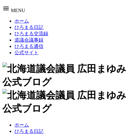
menu
MENU
ホーム
ひろまる日記
ひろまる交流録
道議会議事録
ひろまる通信
公式サイト
ホーム
ひろまる日記