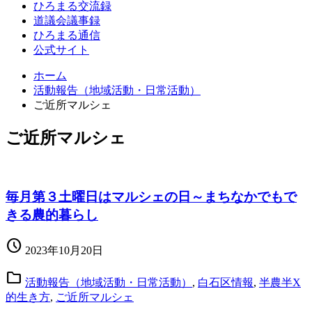
ひろまる交流録
道議会議事録
ひろまる通信
公式サイト
ホーム
活動報告（地域活動・日常活動）
ご近所マルシェ
ご近所マルシェ
毎月第３土曜日はマルシェの日～まちなかでもで
きる農的暮らし
schedule
2023年10月20日
folder
活動報告（地域活動・日常活動）
,
白石区情報
,
半農半X
的生き方
,
ご近所マルシェ