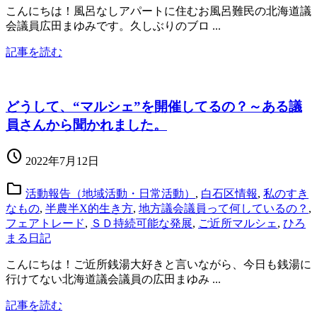
こんにちは！風呂なしアパートに住むお風呂難民の北海道議
会議員広田まゆみです。久しぶりのブロ ...
記事を読む
どうして、“マルシェ”を開催してるの？～ある議
員さんから聞かれました。
schedule
2022年7月12日
folder
活動報告（地域活動・日常活動）
,
白石区情報
,
私のすき
なもの
,
半農半X的生き方
,
地方議会議員って何しているの？
,
フェアトレード
,
ＳＤ持続可能な発展
,
ご近所マルシェ
,
ひろ
まる日記
こんにちは！ご近所銭湯大好きと言いながら、今日も銭湯に
行けてない北海道議会議員の広田まゆみ ...
記事を読む