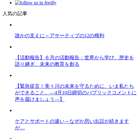
人気の記事
誰かの支えに～アサーティブの12の権利
【活動報告】６月の活動報告：世界から学び、歴史を
語り継ぎ、未来の教育を創る
【緊急提言！美々川の未来を守るために、いま私たち
ができること。―4月10日締切のパブリックコメントに
声を届けましょう―】
ケアとサポートの違い～なぜか思い出話が続きます
が…