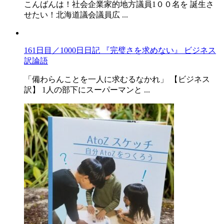
こんばんは！社会企業家的地方議員1００名を 誕生さ
せたい！北海道議会議員広 ...
161日目／1000日日記 『完璧さを求めない』 ビジネス
訳論語
「備わらんことを一人に求むるなかれ」 【ビジネス
訳】 1人の部下にスーパーマンと ...