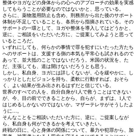
整体やヨガなどの身体からの心へのアプローチの効果を実感
してもらうことが必要なのではないかと、思っている。
さらに、薬物濫用防止も含め、刑務所から出た後のサポート
体制が不足していることも、各所から指摘されている。その
サポートの一環として、ヨガや整体を導入してはどうかと、
逆に、ご相談をいただいた方に、ご提案してみようと思って
いるところだ。
いずれにしても、何らかの事情で罪を犯すにいたった方たち
へのサポートは、支援する側の本気も平常心も試されるので
あって、並大抵のことではないだろう。米国の状況を、た
だ、主張しても、道は開けないだろうとも思う。
しかし、私自身、ヨガには詳しくないが、心を緩やかに、し
っかりとしたビジョンを持ち、柔軟に行動すれば、おそら
く、よい結果が生み出されるはずだと信じている。
世界のすべての人を、自分自身が1人で救うことはできない
が、今、目の前でできることから、自らが、まずは、1人で
はじめるしかないのではないか。マザーテレサがそうしたよ
うに…。
そんなことをご相談いただいた方に、逆に、ご提案しなが
ら、私自身も何ができるかを考えていきたい。
終戦の日に、心と身体の関係について、暴力や犯罪から、加