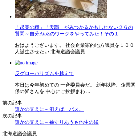
「起業の種」「天職」がみつかるかもしれない２６の
質問～自分AtoZのワークをやってみた！その１
おはようございます。 社会企業家的地方議員を１００
人誕生させたい 北海道議会議員 ...
反グローバリズムを越えて
本日は今年初めての 一斉委員会だ。 新年以降、企業関
係の皆さんを 中心にご挨拶まわ ...
前の記事
誰かの支えに～例えば、バス。
次の記事
誰かの支えに～袖すりあうも他生の縁
北海道議会議員