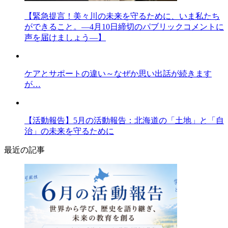
【緊急提言！美々川の未来を守るために、いま私たち
ができること。―4月10日締切のパブリックコメントに
声を届けましょう―】
ケアとサポートの違い～なぜか思い出話が続きます
が…
【活動報告】5月の活動報告：北海道の「土地」と「自
治」の未来を守るために
最近の記事