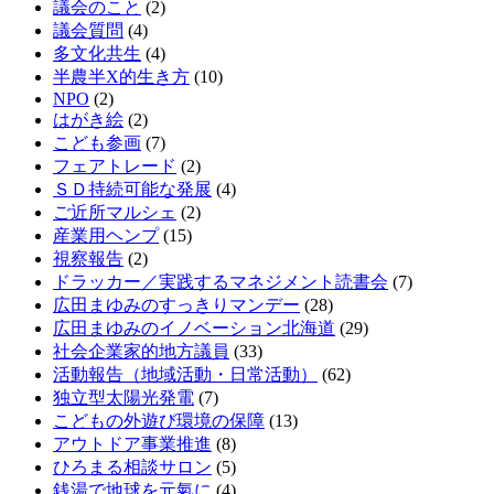
議会のこと
(2)
議会質問
(4)
多文化共生
(4)
半農半X的生き方
(10)
NPO
(2)
はがき絵
(2)
こども参画
(7)
フェアトレード
(2)
ＳＤ持続可能な発展
(4)
ご近所マルシェ
(2)
産業用ヘンプ
(15)
視察報告
(2)
ドラッカー／実践するマネジメント読書会
(7)
広田まゆみのすっきりマンデー
(28)
広田まゆみのイノベーション北海道
(29)
社会企業家的地方議員
(33)
活動報告（地域活動・日常活動）
(62)
独立型太陽光発電
(7)
こどもの外遊び環境の保障
(13)
アウトドア事業推進
(8)
ひろまる相談サロン
(5)
銭湯で地球を元氣に
(4)