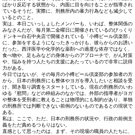
ばかり反応する状態から、内面に目を向けることが指導され
ているそうだ。実際に、刑務所内の暴力行為なども減少して
いるとのこと。
実は、本日ごいっしょしたメンバーも、いわば、整体関係の
みなさんだが、毎月第二金曜日に開催されているのびっくり
ドンキー白石中央店で開催されている「小樽ビール倶楽部」
に、参加をするようになったきっかけも、彼らからのお誘い
だった。西洋医学や化学的な薬剤への過度な依存ではなく、
食べ物や、足もみなどの身体からのアプローチで、がん対策
や、悩みを持つ人たちの支援にあたっているので非常に説得
力がある。
今日ではないが、その毎月の小樽ビール倶楽部の参加者の方
から、日本の刑務所にも整体やヨガを導入したいと相談を受
け、聞き取り調査をスタートしている。現在の刑務所のいわ
ゆる『慰問』などの枠組みのなかでは、外部の指導者がヨガ
や整体を受刑者に教えることは物理的にも制約があり、単独
の刑務所では判断できない前例のないものであるとの現状で
ある。
私は、ここで、ただ、日本の刑務所の状況や、行政の前例主
義をただ責めるつもりはない。
直感として思ったのは、まず、その現場の職員の人たちに、