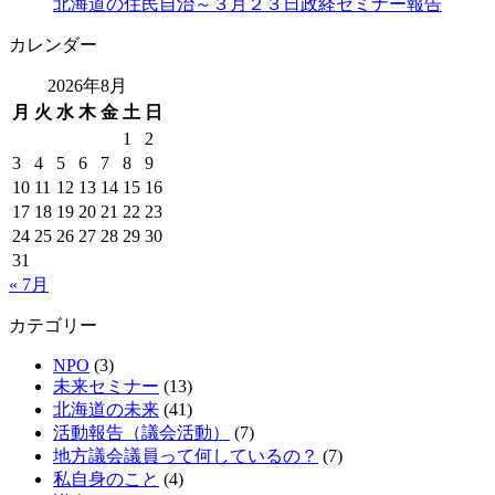
北海道の住民自治～３月２３日政経セミナー報告
カレンダー
2026年8月
月
火
水
木
金
土
日
1
2
3
4
5
6
7
8
9
10
11
12
13
14
15
16
17
18
19
20
21
22
23
24
25
26
27
28
29
30
31
« 7月
カテゴリー
NPO
(3)
未来セミナー
(13)
北海道の未来
(41)
活動報告（議会活動）
(7)
地方議会議員って何しているの？
(7)
私自身のこと
(4)