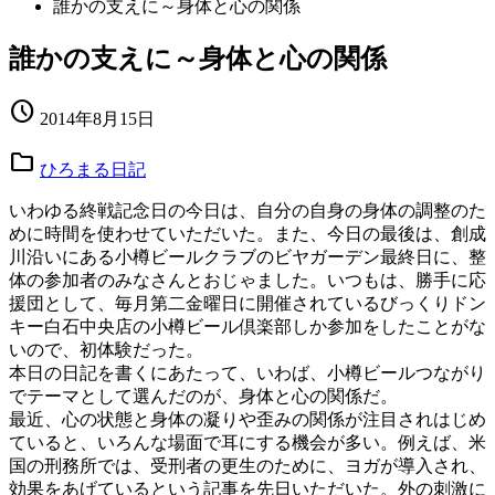
誰かの支えに～身体と心の関係
誰かの支えに～身体と心の関係
schedule
2014年8月15日
folder
ひろまる日記
いわゆる終戦記念日の今日は、自分の自身の身体の調整のた
めに時間を使わせていただいた。また、今日の最後は、創成
川沿いにある小樽ビールクラブのビヤガーデン最終日に、整
体の参加者のみなさんとおじゃました。いつもは、勝手に応
援団として、毎月第二金曜日に開催されているびっくりドン
キー白石中央店の小樽ビール倶楽部しか参加をしたことがな
いので、初体験だった。
本日の日記を書くにあたって、いわば、小樽ビールつながり
でテーマとして選んだのが、身体と心の関係だ。
最近、心の状態と身体の凝りや歪みの関係が注目されはじめ
ていると、いろんな場面で耳にする機会が多い。例えば、米
国の刑務所では、受刑者の更生のために、ヨガが導入され、
効果をあげているという記事を先日いただいた。外の刺激に