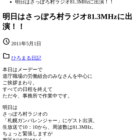
明日はさっぽろ村ラジオ81.3MHzに出演！！
明日はさっぽろ村ラジオ81.3MHzに出
演！！
schedule
2011年5月1日
folder
ひろまる日記
本日はメーデーで
道庁職場の労働組合のみなさんを中心に
ご挨拶まわり。
すべての日程を終えて
ただ今、事務所で作業中です。
明日は
さっぽろ村ラジオの
「札幌ガンバレンジャー」にゲスト出演。
生放送で10：10から、周波数は81.3MHz。
ちょっと緊張しますが