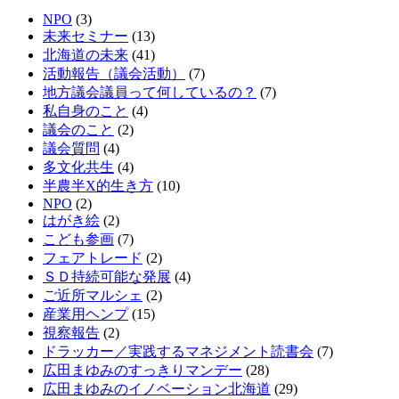
NPO
(3)
未来セミナー
(13)
北海道の未来
(41)
活動報告（議会活動）
(7)
地方議会議員って何しているの？
(7)
私自身のこと
(4)
議会のこと
(2)
議会質問
(4)
多文化共生
(4)
半農半X的生き方
(10)
NPO
(2)
はがき絵
(2)
こども参画
(7)
フェアトレード
(2)
ＳＤ持続可能な発展
(4)
ご近所マルシェ
(2)
産業用ヘンプ
(15)
視察報告
(2)
ドラッカー／実践するマネジメント読書会
(7)
広田まゆみのすっきりマンデー
(28)
広田まゆみのイノベーション北海道
(29)