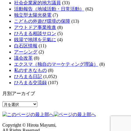
社会企業家的地方議員
(33)
活動報告（地域活動・日常活動）
(62)
独立型太陽光発電
(7)
こどもの外遊び環境の保障
(13)
アウトドア事業推進
(8)
ひろまる相談サロン
(5)
銭湯で地球を元氣に
(4)
白石区情報
(11)
アーシング
(2)
議会改革
(8)
エクスマ（独自のマーケティング理論）
(8)
私のすきなもの
(8)
ひろまる日記
(1,052)
ひろまる交流録
(107)
月別アーカイブ
月
別
ア
ー
Copyright © Hirota Mayumi,
カ
All Rights Reserved.