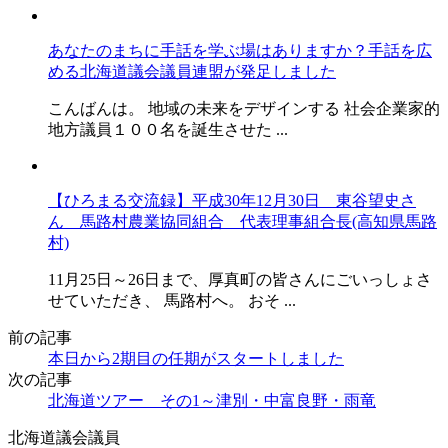
あなたのまちに手話を学ぶ場はありますか？手話を広
める北海道議会議員連盟が発足しました
こんばんは。 地域の未来をデザインする 社会企業家的
地方議員１００名を誕生させた ...
【ひろまる交流録】平成30年12月30日 東谷望史さ
ん 馬路村農業協同組合 代表理事組合長(高知県馬路
村)
11月25日～26日まで、厚真町の皆さんにごいっしょさ
せていただき、 馬路村へ。 おそ ...
前の記事
本日から2期目の任期がスタートしました
次の記事
北海道ツアー その1～津別・中富良野・雨竜
北海道議会議員