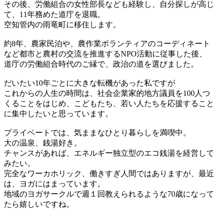
その後、労働組合の女性部長なども経験し、自分探しが高じ
て、11年務めた道庁を退職。
空知管内の雨竜町に移住します。
約8年、農家民泊や、農作業ボランティアのコーディネート
など都市と農村の交流を推進するNPO活動に従事した後、
道庁の労働組合時代のご縁で、政治の道を選びました。
だいたい10年ごとに大きな転機があった私ですが
これからの人生の時間は、社会企業家的地方議員を100人つ
くることをはじめ、こどもたち、若い人たちを応援すること
に集中したいと思っています。
プライベートでは、気ままなひとり暮らしを満喫中。
大の温泉、銭湯好き。
チャンスがあれば、エネルギー独立型のエコ銭湯を経営して
みたい。
完全なワーカホリック、働きすぎ人間ではありますが、最近
は、ヨガにはまっています。
地域のヨガサークルで週１回教えられるような70歳になって
たら嬉しいですね。