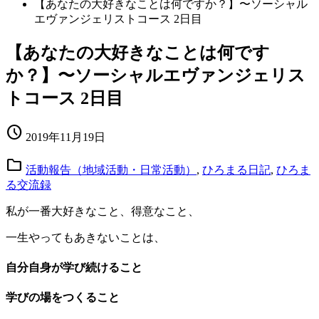
【あなたの大好きなことは何ですか？】〜ソーシャル
エヴァンジェリストコース 2日目
【あなたの大好きなことは何です
か？】〜ソーシャルエヴァンジェリス
トコース 2日目
schedule
2019年11月19日
folder
活動報告（地域活動・日常活動）
,
ひろまる日記
,
ひろま
る交流録
私が一番大好きなこと、得意なこと、
一生やってもあきないことは、
自分自身が学び続けること
学びの場をつくること