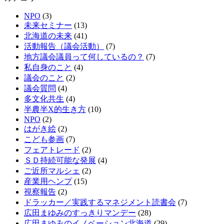
NPO
(3)
未来セミナー
(13)
北海道の未来
(41)
活動報告（議会活動）
(7)
地方議会議員って何しているの？
(7)
私自身のこと
(4)
議会のこと
(2)
議会質問
(4)
多文化共生
(4)
半農半X的生き方
(10)
NPO
(2)
はがき絵
(2)
こども参画
(7)
フェアトレード
(2)
ＳＤ持続可能な発展
(4)
ご近所マルシェ
(2)
産業用ヘンプ
(15)
視察報告
(2)
ドラッカー／実践するマネジメント読書会
(7)
広田まゆみのすっきりマンデー
(28)
広田まゆみのイノベーション北海道
(29)