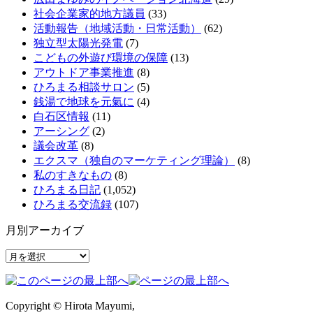
社会企業家的地方議員
(33)
活動報告（地域活動・日常活動）
(62)
独立型太陽光発電
(7)
こどもの外遊び環境の保障
(13)
アウトドア事業推進
(8)
ひろまる相談サロン
(5)
銭湯で地球を元氣に
(4)
白石区情報
(11)
アーシング
(2)
議会改革
(8)
エクスマ（独自のマーケティング理論）
(8)
私のすきなもの
(8)
ひろまる日記
(1,052)
ひろまる交流録
(107)
月別アーカイブ
月
別
ア
ー
Copyright © Hirota Mayumi,