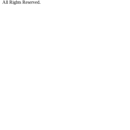
カ
All Rights Reserved.
イ
ブ