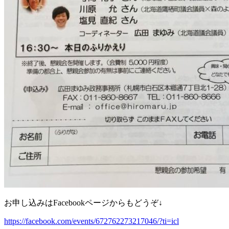
お申し込みはFacebookページからもどうぞ↓
https://facebook.com/events/672762273217046/?ti=icl