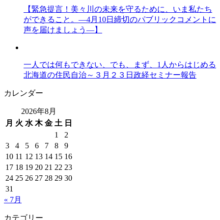
【緊急提言！美々川の未来を守るために、いま私たち
ができること。―4月10日締切のパブリックコメントに
声を届けましょう―】
一人では何もできない、でも、まず、1人からはじめる
北海道の住民自治～３月２３日政経セミナー報告
カレンダー
2026年8月
月
火
水
木
金
土
日
1
2
3
4
5
6
7
8
9
10
11
12
13
14
15
16
17
18
19
20
21
22
23
24
25
26
27
28
29
30
31
« 7月
カテゴリー